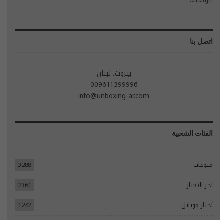
الرقمية.
اتصل بنا
بيروت، لبنان
009611399996
info@unboxing-ar.com
الفئات الشعبية
منوعات
3288
آخر الاخبار
2361
أخبار موبايل
1242