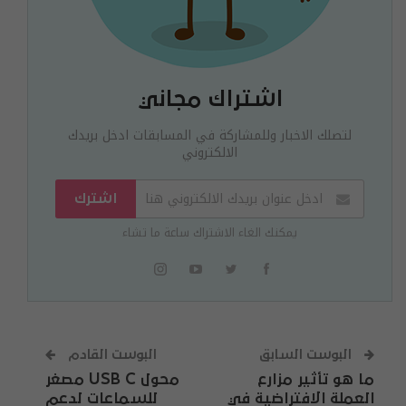
اشتراك مجاني
لتصلك الاخبار وللمشاركة في المسابقات ادخل بريدك
الالكتروني
اشترك
يمكنك الغاء الاشتراك ساعة ما تشاء
البوست السابق
البوست القادم
ما هو تأثير مزارع
محول USB C مصغر
العملة الافتراضية في
للسماعات لدعم