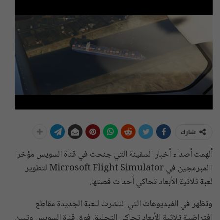
شارك
ألهمت أصداء أخبار السفينة التي جنحت في قناة السويس مؤخرا
االمبرمجين في Microsoft Flight Simulator لتطوير
لعبة ثلاثية الأبعاد تحاكي أحداث قصتها.
وتظهر في الفيديوهات التي انتشرت للعبة الجديدة مقاطع
افتراضية ثلاثية الأبعاد تحاكي التحليق فوق قناة السويس وتبين