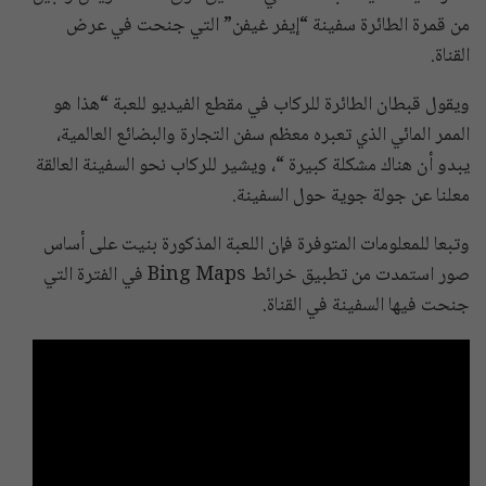
من قمرة الطائرة سفينة “إيفر غيفن” التي جنحت في عرض
القناة.
ويقول قبطان الطائرة للركاب في مقطع الفيديو للعبة “هذا هو
الممر المائي الذي تعبره معظم سفن التجارة والبضائع العالمية،
يبدو أن هناك مشكلة كبيرة “، ويشير للركاب نحو السفينة العالقة
معلنا عن جولة جوية حول السفينة.
وتبعا للمعلومات المتوفرة فإن اللعبة المذكورة بنيت على أساس
صور استمدت من تطبيق خرائط Bing Maps في الفترة التي
جنحت فيها السفينة في القناة.