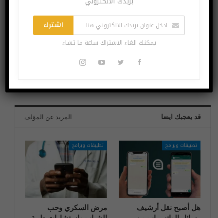
بريدك الالكتروني
اشترك
البوست السابق
البوست القادم
يمكنك الغاء الاشتراك ساعة ما تشاء
شرح.. كيف تتخلص
مؤتمر Apple العالمي
من انستغرام دون
للمطورين يعود مجدداً
حذف حسابك؟
بشكل افتراضي
بالكامل
قد يعجبك ايضا
المزيد عن المؤلف
تطبيقات وبرامج
تطبيقات وبرامج
هل أصبح نقل أرشيف
مرض السكري وحب
رسائل الواتس اب من
الشباب واستشارات طبية