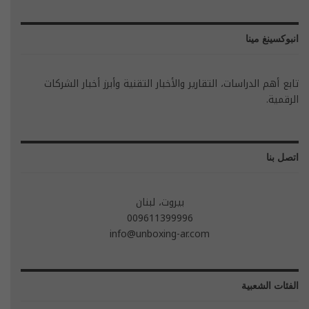
انبوكسينغ مينا
تابع أهم الدراسات، التقارير والأخبار التقنية وأبرز أخبار الشركات
الرقمية.
اتصل بنا
بيروت، لبنان
009611399996
info@unboxing-ar.com
الفئات الشعبية