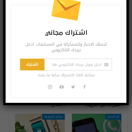
آيفون المستقبلية
تتكيف مع شكل
ذاتية التصليح!
الإذن خلال دقيقة
واحدة فقط
اشتراك مجاني
قد يعجبك ايضا
المزيد عن المؤلف
لتصلك الاخبار وللمشاركة في المسابقات ادخل
بريدك الالكتروني
آخر الاخبار
آخر الاخبار
اشترك
يمكنك الغاء الاشتراك ساعة ما تشاء
كيف تحمي خصوصية
تعرّف على tap2Coach
هاتفك عن طريق هذه
أفضل منصة تدريبية على
الميزات من أندرويد؟
الاطلاق
آخر الاخبار
نصائح الكترونية