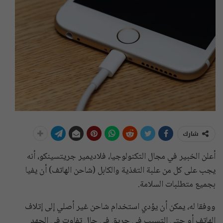
شارك
أعلن الخبير في مجال التكنولوجيا، فلاديمير جريتسينكو، أنه
يجب على كل من علبة التغذية والكابل (شاحن الهاتف) أن يفيا
بجميع متطلبات السلامة.
ووفقا له، يمكن أن يؤدي استخدام شاحن غير أصلي إلى إتلاف
الهاتف أو حتى التسبب في حريق في حال تفاوت في الجهد