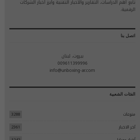
تابع أهم الدراسات، التقارير والأخبار التقنية وأبرز أخبار الشركات
الرقمية.
اتصل بنا
بيروت، لبنان
009611399996
info@unboxing-ar.com
الفئات الشعبية
منوعات
3288
آخر الاخبار
2361
أخبار موبايل
1242