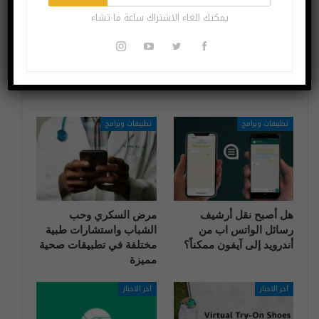
مقابل 249 دولاراً
ستبقى موجودة في
يمكنك الغاء الاشتراك ساعة ما تشاء
الهاتف المرتقب
قد يعجبك ايضا
المزيد عن المؤلف
تطبيقات وبرامج
تطبيقات وبرامج
هل أصبح نقل أرشيف
مرض السكري وحب
رسائل الواتس اب من
الشباب واستشارات طبية
أندرويد إلى آيفون ممكناً؟
مختلفة في تطبيقات صحية
مميزة
آخر الاخبار
آخر الاخبار