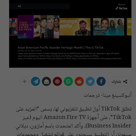
شارك
أنبوكسينغ مينا- ترجمات
تطلق TikTok أول تطبيق تلفزيوني لها، يسمى “المزيد على
TikTok”، على أجهزة Amazon Fire TV اليوم (عبر
Business Insider)، وأكد المتحدث باسم أمازون، ديلاني
سيمونز، أن التطبيق سيحتوي على قوائم تشغيل ومجموعات