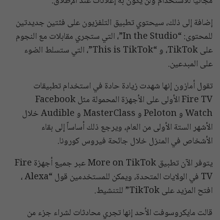
مجانياً للاستخدام ولن يكون به إعلانات عند الإطلاق.
إضافة إلى ذلك، سيحتوي تطبيق التلفزيون على فئتين جديدتين
للمحتوى: “In the Studio”، التي ستجري مقابلات مع النجوم
على TikTok، و “This is TikTok”، التي ستسلط الضوء
على المبدعين.
تقول أمازون إنها شهدت زيادة حادة في استخدام تطبيقات
Fire TV الأولى على الأجهزة المحمولة مثل Facebook
Watch و Peloton و MasterClass و Audible خلال
الأشهر الستة الأولى من العام، ويرجع ذلك أساساً إلى بقاء
الأشخاص في المنزل خلال جائحة فيروس كورونا.
يتوفر الآن تطبيق More on TikTok عبر جميع أجهزة Fire
TV في الولايات المتحدة، ويمكن للمستخدمين قول “Alexa ،
افتح المزيد على TikTok” للتنشيط.
قالت مايكروسوفت الأحد إنها تجري محادثات لشراء جزء من