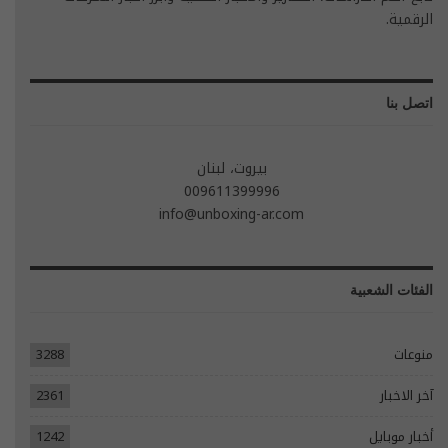
الرقمية.
اتصل بنا
بيروت، لبنان
009611399996
info@unboxing-ar.com
الفئات الشعبية
منوعات
3288
آخر الاخبار
2361
أخبار موبايل
1242