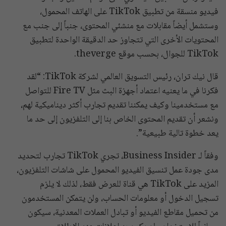
فيديو منسقة من تطبيق TikTok على الهاتف المحمول،
وستشمل أيضاً مقابلات مع منشئي المحتوى، جنباً إلى جنب مع
المحتويات الأخرى التي تتجاوز حد الدقيقة الواحدة لتطبيق
TikTok للجوال، بحسب موقع theverge.
قال نيك تران، رئيس التسويق العالمي لشركة TikTok: “لقد
فكرنا في ما يعنيه اعتماد أجهزة البث مثل Fire TV للتواصل
مع مستخدمينا وكيف يمكننا تقديم تجارب أكثر ديناميكية لهم،
ونشعر أن تقديم المحتوى الخاص بنا إلى التلفزيون إلى حد ما
يعد خطوة تالية طبيعية”.
وفقاً لـ Business Insider، تجري TikTok تجارب لتحديد
مدى جودة عمل تنسيق الفيديو المحمول على شاشات التلفزيون،
المزيد على TikTok هي قناة للعرض فقط، لذلك لا يلزم
تسجيل الدخول أو معلومات الحساب، ولن يتمكن المستخدمون
من تحميل مقاطع الفيديو أو تبادل العملات المعدنية، سيكون