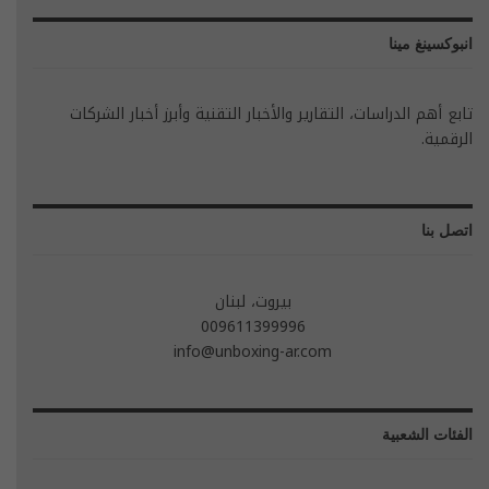
انبوكسينغ مينا
تابع أهم الدراسات، التقارير والأخبار التقنية وأبرز أخبار الشركات
الرقمية.
اتصل بنا
بيروت، لبنان
009611399996
info@unboxing-ar.com
الفئات الشعبية