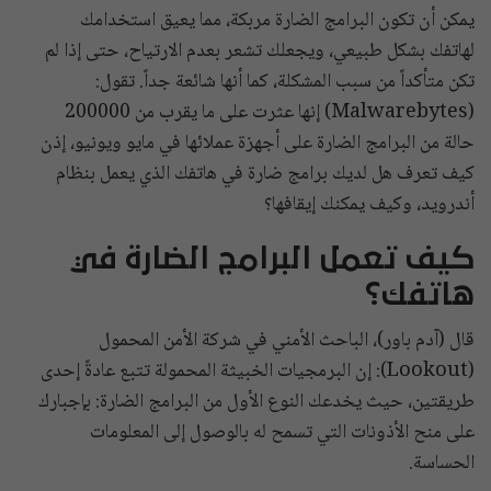
يمكن أن تكون البرامج الضارة مربكة، مما يعيق استخدامك
لهاتفك بشكل طبيعي، ويجعلك تشعر بعدم الارتياح، حتى إذا لم
تكن متأكداً من سبب المشكلة، كما أنها شائعة جداً. تقول:
(Malwarebytes) إنها عثرت على ما يقرب من 200000
حالة من البرامج الضارة على أجهزة عملائها في مايو ويونيو، إذن
كيف تعرف هل لديك برامج ضارة في هاتفك الذي يعمل بنظام
أندرويد، وكيف يمكنك إيقافها؟
كيف تعمل البرامج الضارة في
هاتفك؟
قال (آدم باور)، الباحث الأمني في شركة الأمن المحمول
(Lookout): إن البرمجيات الخبيثة المحمولة تتبع عادةً إحدى
طريقتين، حيث يخدعك النوع الأول من البرامج الضارة: بإجبارك
على منح الأذونات التي تسمح له بالوصول إلى المعلومات
الحساسة.