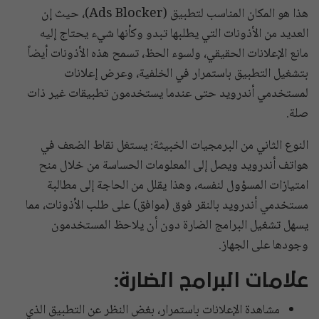
هذا هو المكان المناسب لتطبيق (Ads Blocker)، حيث إن
العديد من الأذونات التي يطلبها تبدو وكأنها شيء يحتاج إليه
مانع الإعلانات الحقيقي، ولسوء الحظ، تسمح هذه الأذونات أيضاً
بتشغيل التطبيق باستمرار في الخلفية، وعرض إعلانات
لمستخدمي أندرويد حتى عندما يستخدمون تطبيقات غير ذات
صلة.
النوع الثاني من البرمجيات الخبيثة: يستغل نقاط الضعف في
هواتف أندرويد ويصل إلى المعلومات الحساسة من خلال منح
امتيازات المسؤول لنفسه، وهذا يقلل من الحاجة إلى مطالبة
مستخدمي أندرويد بالنقر فوق (موافق) على طلب الأذونات، مما
يسهل تشغيل البرامج الضارة دون أن يلاحظ المستخدمون
وجودها على الجهاز.
علامات البرامج الضارة:
مشاهدة الإعلانات باستمرار، بغض النظر عن التطبيق الذي