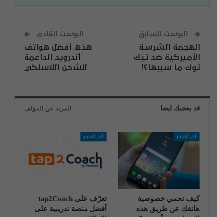
البوست السابق
البوست القادم
الهجمة الشرسة
هذه أفضل هواتف
الأميركية ضد تيك
أندرويد الداعمة
توك ما سببها؟!
للشحن اللاسلكي
قد يعجبك ايضا
المزيد عن المؤلف
آخر الاخبار
آخر الاخبار
كيف تحمي خصوصية
تعرّف على tap2Coach
هاتفك عن طريق هذه
أفضل منصة تدريبية على