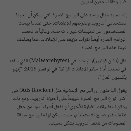
ضار وفقاً لباحثين أمنيين.
إنه مجرد مثال واحد على البرامج الضارة التي يمكن أن تحبط
مستخدمي أندرويد وتعرضهم للإعلانات، حتى عندما يبحث
المستخدمون عن تطبيقات غير ذات صلة، وغالباً ما تحصد
البرامج الضارة أيضاً نقرات مزيفة على الإعلانات، مما يضاعف
قيمة هذه البرامج الضارة.
قال (ناثان كوليير)، الباحث في (Malwarebytes) الذي ساعد
في تحديد أداة حظر الإعلانات الزائفة في نوفمبر 2019: “إنهم
يكسبون المال”.
يقول الباحثون إن البرامج الإعلانية مثل (Ads Blocker) هي
أكثر أنواع البرامج الضارة شيوعاً على أجهزة أندرويد، ومع ذلك
يمكن للتطبيقات الضارة الأخرى أن تفعل أشياء أسوأ من جعل
هاتفك غير صالح للاستخدام، حيث يمكن لهذه البرامج سرقة
المعلومات من هاتف أندرويد بشكل مخيف.