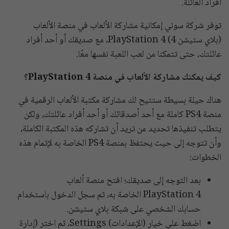
أفراد العائلة.
توفر شركة سوني إمكانية مشاركة الألعاب في منصة الألعاب
(بلاي ستيشن 4) PlayStation 4، مع صديقك أو أحد أفراد
عائلتك، حتى تتمكنا من لعب اللعبة نفسها معًا.
كيف يمكنك مشاركة الألعاب في منصة PlayStation 4؟
هناك حيلة بسيطة ستتيح لك مشاركة مكتبة الألعاب الرقمية في
منصة PS4 كاملة مع أحد أصدقائك أو أحد أفراد عائلتك، ولكن
يتطلب تنفيذها تحديد من تريد أن تشاركه هذه المكتبة الكاملة،
وأن تتوجه إلى حيث يحتفظ بمنصة PS4 الخاصة به لإتمام هذه
الخطوات:
بعد التوجه إلى صديقك؛ افتح منصة ألعاب
PlayStation 4 الخاصة به، ثم سجل الدخول باستخدام
حسابك الشخصي على شبكة بلاي ستيشن.
اضغط على خيار (الإعدادات) Settings، ثم اختر (إدارة