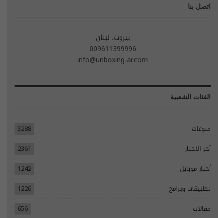
اتصل بنا
بيروت، لبنان
009611399996
info@unboxing-ar.com
الفئات الشعبية
منوعات
3288
آخر الاخبار
2361
أخبار موبايل
1242
تطبيقات وبرامج
1226
مقالات
656