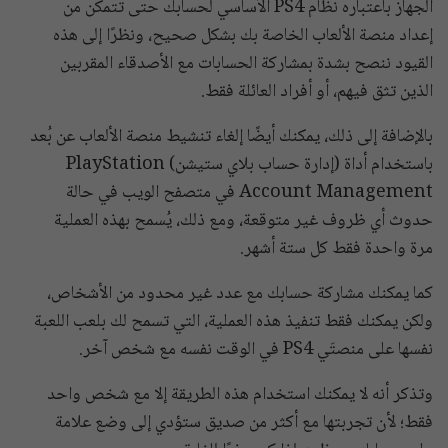
الجهاز باعتباره نظام PS4 الأساسي لحسابك حتى تتمكن من
إعداد منصة الألعاب الخاصة بك بشكل صحيح، ونظرًا إلى هذه
القيود ننصح بشدة بمشاركة الحسابات مع الأصدقاء المقربين
الذين تثق فيهم، أو أفراد العائلة فقط.
بالإضافة إلى ذلك، يمكنك أيضًا إلغاء تنشيط منصة الألعاب عن بُعد
باستخدام أداة (إدارة حساب بلاي ستيشن) PlayStation
Account Management في متصفح الويب في حالة
حدوث أي ظروف غير متوقعة، ومع ذلك، يُسمح بهذه العملية
مرة واحدة فقط كل ستة أشهر.
كما يمكنك مشاركة حسابك مع عدد غير محدود من الأشخاص،
ولكن يمكنك فقط تنفيذ هذه العملية، التي تسمح لك بلعب اللعبة
نفسها على منصتَي PS4 في الوقت نفسه مع شخص آخر.
وتذكر أنه لا يمكنك استخدام هذه الطريقة إلا مع شخص واحد
فقط؛ لأن تجربتها مع أكثر من صديق ستؤدي إلى وضع علامة