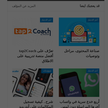
قد يعجبك ايضا
المزيد عن المؤلف
آخر الاخبار
آخر الاخبار
صناعة المحتوى، مراحل
تعرّف على tap2Coach
وتوصيات
أفضل منصة تدريبية على
الاطلاق
آخر الاخبار
شروحات
أربع خدع سرية في واتساب
شرح.. كيفية تسجيل
آخرها المراسلة دون لمس
المكالمات على أندرويد