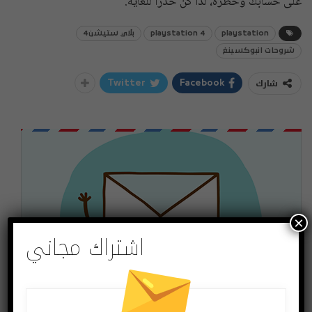
على حسابك وحظره، لذا كن حذرًا للغاية.
playstation
playstation 4
بلاي ستيشن4
شروحات انبوكسينغ
شارك
Twitter
Facebook
×
اشتراك مجاني