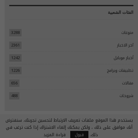
الفئات الشعبية
منوعات
3288
آخر الاخبار
2361
أخبار موبايل
1242
تطبيقات وبرامج
1226
مقالات
656
شروحات
488
يستخدم هذا الموقع ملفات تعريف الارتباط لتحسين تجربتك. سنفترض
© 2026 - جميع الحقوق محفوظة.
أنك موافق على ذلك ، ولكن يمكنك إلغاء الاشتراك إذا كنت ترغب في
تصميم مواقع انترنت:
Tecomsa
ذلك.
قبول
قراءة المزيد