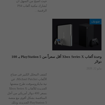
حيث أصبح من السهل أن
تُشارك مكتبة ألعاب PS4
الرقمية…
منوعات
وحدة ألعاب Xbox Series X أقل سعراً من PlayStation 5 بـ 100
دولار
مايو 12, 2020
كشف المحلل الكبير فى صناع
الألعاب Michael Patcher، عن
نية مايكروسوفت طرح منصتها
الجديدة للألعاب Xbox Series X
بسعر 400 دولار أمريكي من أجل
المنافسة بشكل أقوى مع منصة
PlayStation 5 الجديدة، وذلك