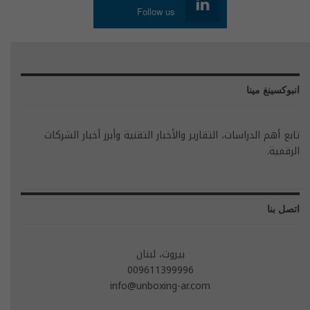
Follow us
انبوكسينغ مينا
تابع أهم الدراسات، التقارير والأخبار التقنية وأبرز أخبار الشركات
الرقمية.
اتصل بنا
بيروت، لبنان
009611399996
info@unboxing-ar.com