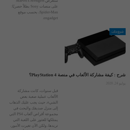
ستعرض Marvel's Avengers
على منصات Sony بطلاً حصريًا:
Spider-Man، بحسب موقع
engadget.
شروحات
شرح : كيفة مشاركة الألعاب في منصة PlayStation 4؟
يوليو 24, 2020
قبل سنوات، كانت مشاركة
الألعاب عملية صعبة بعض
الشيء، حيث يجب عليك الذهاب
إلى منزل صديقك والبحث في
مجموعة أقراص ألعاب PS4 التي
يمتلكها للعثور على اللعبة التي
تريدها، ولكن الآن تغيرت الأمور،