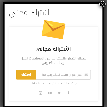
×
اشتراك مجاني
شروحات
شرح : كيف تقوم بتسجيل لعبك على PS4 وتقوم بتعديل الفيديو
اشتراك مجاني
ومشاركته على الإنترنت
لتصلك الاخبار وللمشاركة في المسابقات ادخل
سبتمبر 27, 2019
بريدك الالكتروني
سواء كنت تلعب عادة مع
أصدقائك أو تفضّل اللعب وحدك
فأنت ستحتاج في مرّة من
اشترك
المرّات لأن تقوم بتسجيل
يمكنك الغاء الاشتراك ساعة ما تشاء
الـGameplay الخاص بك
ومشاركته مع الآخرين وهذا
خاصةً إن كنت محترفًا للعبة التي
تلعبها!
جهاز PS4 ولحسن الحظ
يوفّر ميزة تسجيل اللعب
بشكل
…