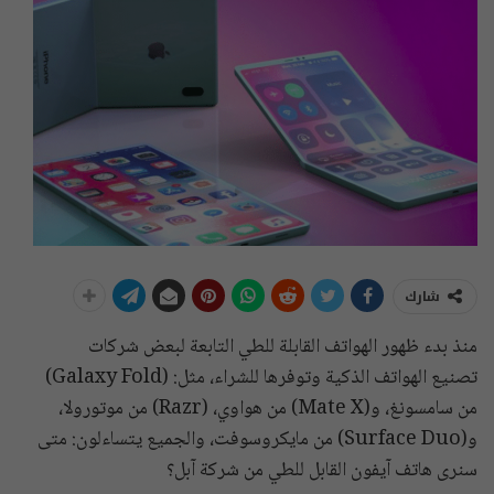
شارك
منذ بدء ظهور الهواتف القابلة للطي التابعة لبعض شركات
تصنيع الهواتف الذكية وتوفرها للشراء، مثل: (Galaxy Fold)
من سامسونغ، و(Mate X) من هواوي، (Razr) من موتورولا،
و(Surface Duo) من مايكروسوفت، والجميع يتساءلون: متى
سنرى هاتف آيفون القابل للطي من شركة آبل؟