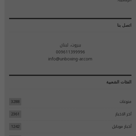
اتصل بنا
بيروت، لبنان
009611399996
info@unboxing-ar.com
الفئات الشعبية
منوعات
3288
آخر الاخبار
2361
أخبار موبايل
1242