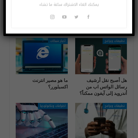
يمكنك الغاء الاشتراك ساعة ما تشاء
قد يعجبك ايضا
المزيد عن المؤلف
تطبيقات وبرامج
أخبار شبكات
هل أصبح نقل أرشيف
ما هو مصير انترنت
رسائل الواتس اب من
اكسبلورر؟
أندرويد إلى آيفون ممكناً؟
تطبيقات وبرامج
اختراعات وتكنولوجيا