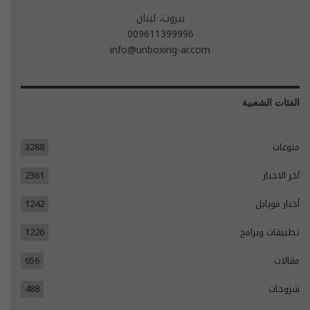
بيروت، لبنان
009611399996
info@unboxing-ar.com
الفئات الشعبية
منوعات
3288
آخر الاخبار
2361
أخبار موبايل
1242
تطبيقات وبرامج
1226
مقالات
656
شروحات
488