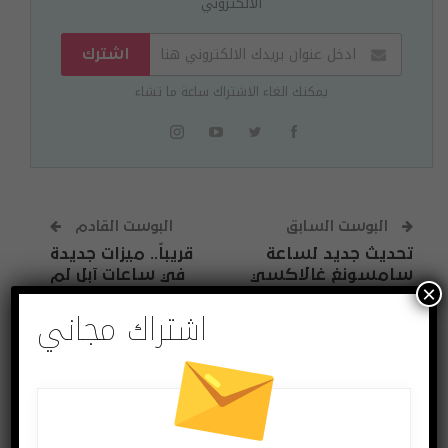
الالكتروني
اشترك
يمكنك الغاء الاشتراك ساعة ما تشاء
البوست السابق
البوست القادم
تحديث جديد لساعة
قريباً.. ميزات جديدة
سامسونغ غالاكسي
في ساعات آبل لم
×
ووتش أكتيف 2
تكن متاحة ينتظرها
اشتراك مجاني
المستخدمون بفارغ
الصبر!
قد يعجبك ايضا
المزيد عن المؤلف