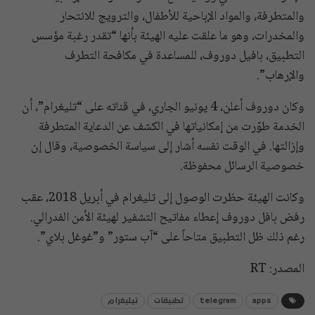
والمتطرفة، والمواد الإباحية للأطفال، والترويج للانتحار
والمخدرات، وهو ما علقت عليه الهيئة بأنها “تقدر رغبة مؤسس
التطبيق، بافيل دوروف، للمساعدة في مكافحة التطرف
والإرهاب”.
وكان دوروف أعلن، 4 يونيو الجاري، في قناته على “تليغرام”، أن
الخدمة طوّرت من إمكانياتها في الكشف عن الدعاية المتطرفة
وإزالتها. في الوقت نفسه أشار إلى سياسة الخصوصية، وقال إن
خصوصية الرسائل محفوظة.
وكانت الهيئة حظرت الوصول إلى تليغرام في أبريل 2018، عقب
رفض بافل دوروف إعطاء مفاتيح التشفير لهيئة الأمن الفدرالي.
رغم ذلك ظل التطبيق متاحاً على “آب ستور” و”غوغل بلاي”.
المصدر: RT
apps
telegram
تطبيقات
تيليغرام