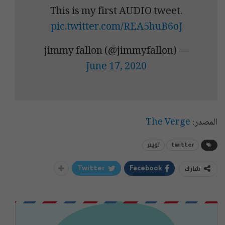
This is my first AUDIO tweet.
pic.twitter.com/REA5huB6oJ
— jimmy fallon (@jimmyfallon)
June 17, 2020
المصدر:
The Verge
twitter
تويتر
شارك
Twitter
Facebook