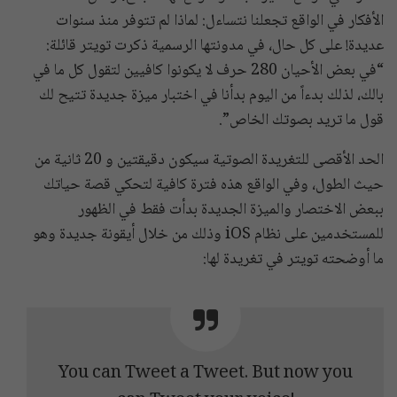
الأفكار في الواقع تجعلنا نتساءل: لماذا لم تتوفر منذ سنوات
عديدة! على كل حال، في مدونتها الرسمية ذكرت تويتر قائلة:
“في بعض الأحيان 280 حرف لا يكونوا كافيين لتقول كل ما في
بالك، لذلك بدءاً من اليوم بدأنا في اختبار ميزة جديدة تتيح لك
قول ما تريد بصوتك الخاص”.
الحد الأقصى للتغريدة الصوتية سيكون دقيقتين و 20 ثانية من
حيث الطول، وفي الواقع هذه فترة كافية لتحكي قصة حياتك
ببعض الاختصار والميزة الجديدة بدأت فقط في الظهور
للمستخدمين على نظام iOS وذلك من خلال أيقونة جديدة وهو
ما أوضحته تويتر في تغريدة لها:
You can Tweet a Tweet. But now you