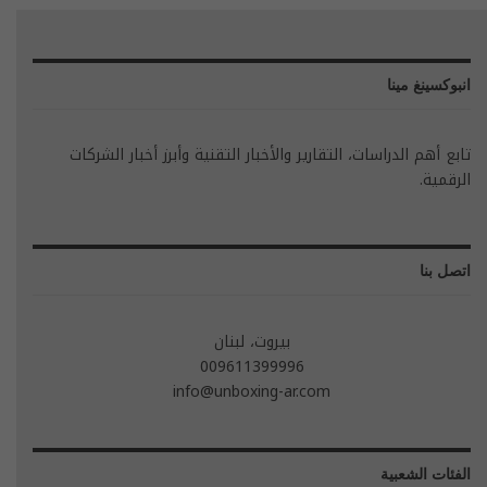
انبوكسينغ مينا
تابع أهم الدراسات، التقارير والأخبار التقنية وأبرز أخبار الشركات
الرقمية.
اتصل بنا
بيروت، لبنان
009611399996
info@unboxing-ar.com
الفئات الشعبية