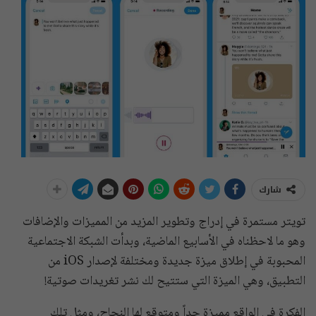
شارك
تويتر مستمرة في إدراج وتطوير المزيد من المميزات والإضافات
وهو ما لاحظناه في الأسابيع الماضية، وبدأت الشبكة الاجتماعية
المحبوبة في إطلاق ميزة جديدة ومختلفة لإصدار iOS من
التطبيق، وهي الميزة التي ستتيح لك نشر تغريدات صوتية!
الفكرة في الواقع مميزة جداً ومتوقع لها النجاح، ومثل تلك