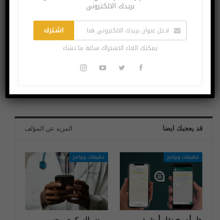
بريدك الالكتروني
اشترك
البوست السابق
البوست القادم
يمكنك الغاء الاشتراك ساعة ما تشاء
تسريب أسعار أجهزة
إطلاق تطبيق “تباعد”
بلايستيشن 5
في السعودية لتنبيه
المخالطين للحالات
المصابة بكورونا
قد يعجبك ايضا
المزيد عن المؤلف
تطبيقات وبرامج
تطبيقات وبرامج
هل أصبح نقل أرشيف
مرض السكري وحب