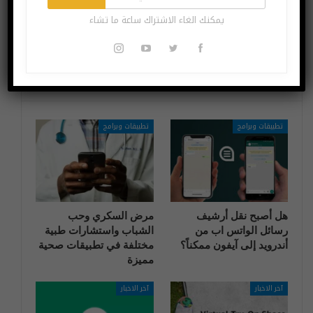
مع بطارية ضخمة
جي” تبتكر تقنية
يمكنك الغاء الاشتراك ساعة ما تشاء
وكاميرا رباعية
جديدة في التنظيف
قد يعجبك ايضا
المزيد عن المؤلف
تطبيقات وبرامج
تطبيقات وبرامج
هل أصبح نقل أرشيف
مرض السكري وحب
رسائل الواتس اب من
الشباب واستشارات طبية
أندرويد إلى آيفون ممكناً؟
مختلفة في تطبيقات صحية
مميزة
آخر الاخبار
آخر الاخبار