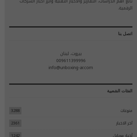
تابع أهم الدراسات، التقارير والأخبار التقنية وأبرز أخبار الشركات
الرقمية.
اتصل بنا
بيروت، لبنان
009611399996
info@unboxing-ar.com
الفئات الشعبية
منوعات
3288
آخر الاخبار
2361
أخبار موبايل
1242