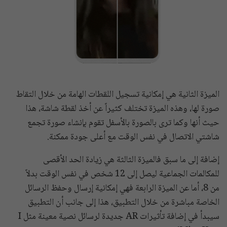
الميزة الثانية هي إمكانية تسجيل اللقطات الهامة من خلال التقاط
صورة لها، وهذه الميزة تختلف كثيراً عن أخذ لقطة شاشة، هذا
حيث أنها وكما ترى بالصورة بالأسفل تقوم بإنشاء صورة تجمع
شاشتي الاتصال في نفس الوقت مع أعلى جودة ممكنة.
إضافة إلى ما سبق فالميزة الثالثة هي زيادة الحد الأقصى
للمكالمات الجماعية ليصل إلى 12 شخص في نفس الوقت بدلاً
من 8، أما عن الميزة الرابعة فهي إمكانية إرسال وحفظ الرسائل
الخاصة مباشرة من خلال التطبيق، هذا إلى جانب أن التطبيق
سيبدأ في إضافة تأثيرات AR جديدة لرسائل نصية معينة مثل I