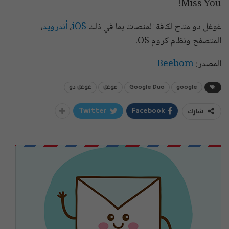
Miss You!
غوغل دو متاح لكافة المنصات بما في ذلك
iOS
،
أندرويد
،
المتصفح ونظام كروم OS.
المصدر:
Beebom
google
Google Duo
غوغل
غوغل دو
شارك
Twitter
Facebook