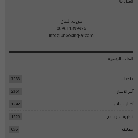
اتصل بنا
بيروت، لبنان
009611399996
info@unboxing-ar.com
الفئات الشعبية
منوعات
3288
آخر الاخبار
2361
أخبار موبايل
1242
تطبيقات وبرامج
1226
مقالات
656