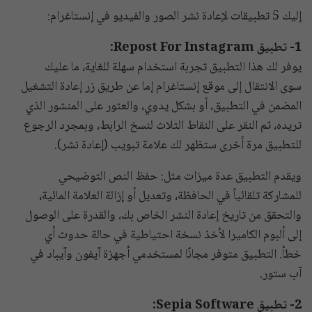
إليك 5 تطبيقات لإعادة نشر الصور والفيديو في إنستاغرام:
1- تطبيق Repost For Instagram:
يوفر لك هذا التطبيق تجربة استخدام سهلة للغاية، ما عليك
سوى الانتقال إلى موقع إنستاغرام إما عن طريق زر إعادة التشغيل
المضمن في التطبيق، أو بشكل يدوي، والعثور على المنشور الذي
تريده، ثم النقر على النقاط الثلاث لنسخ الرابط، وبمجرد الرجوع
للتطبيق مرة أخرى ستظهر لك علامة تبويب (إعادة نشر).
ويقدم التطبيق عدة ميزات مثل: حفظ النص التوضيحي
للمشاركة تلقائياً في الحافظة، وتعديل أو إزالة العلامة المائية،
والتحقق من تاريخ إعادة النشر الخاص بك، والقدرة على الوصول
إلى ألبوم الكاميرا لأخذ نسخة احتياطية في حالة حدوث أي
خطأ. التطبيق متوفر مجانًا لمستخدمي أجهزة آيفون وآيباد في
آب ستور.
2- تطبيق Sepia Software: