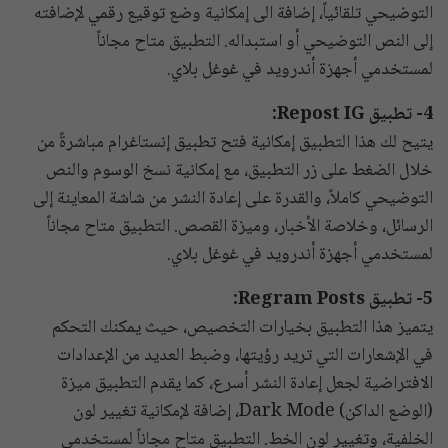
التوضيحي تلقائياً، إضافة الى إمكانية وضع توقيع رقمي لإضافته
إلى النص التوضيحي أو استبداله. التطبيق متاح مجاناً
لمستخدمي أجهزة أندرويد في غوغل بلاي.
4- تطبيق Repost IG:
يتيح لك هذا التطبيق إمكانية فتح تطبيق إنستاغرام مباشرةً من
خلال الضغط على زر التطبيق، مع إمكانية نسخ الوسوم والنص
التوضيحي كاملاً، والقدرة على إعادة النشر من شاشة المعاينة إلى
الرسائل، وخلاصة الأخبار، وميزة القصص. التطبيق متاح مجاناً
لمستخدمي أجهزة أندرويد في غوغل بلاي.
5- تطبيق Regram Posts:
يتميز هذا التطبيق بخيارات التخصيص، حيث يمكنك التحكم
في الإشعارات التي تريد رؤيتها، وضبط العديد من الإعدادات
الافتراضية لجعل إعادة النشر أسرع، كما يقدم التطبيق ميزة
(الوضع الداكن) Dark Mode، إضافة لإمكانية تغيير لون
الخلفية، وتغيير لون الخط. التطبيق متاح مجاناً لمستخدمي