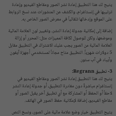
يتيح لك هذا التطبيق إعادة نشر الصور ومقاطع الفيديو وإعادة
ترتيبها في إنستاغرام، والكشف عن المنشورات عند نسخ الروابط
على الموقع وإدخالها تلقائياً في معرض الصور الخاص به.
إضافة إلى إمكانية جدولة إعادة النشر، وتغيير لون العلامة المائية
وموضعها، ولكن للوصول لكافة المميزات مثل: المحرر أو إزالة
العلامة المائية من الصور يجب عليك الاشتراك في التطبيق مقابل
5 دولارات شهرياً. التطبيق متاح مجاناً لمستخدمي أجهزة آيفون
وآيباد في آب ستور.
3- تطبيق Regrann:
يتيح لك هذا التطبيق إعادة نشر الصور ومقاطع الفيديو في
إنستاغرام مباشرةً دون مغادرة التطبيق، أو جدولة إعادة النشر
لاحقاً أو الحفظ أو المشاركة مع أي تطبيق آخر يقبل الصور أو
مقاطع الفيديو، إضافة لإمكانية حفظ الصور في الهاتف.
يتيح التطبيق خيار وضع علامة مائية على الصور، ونسخ النص