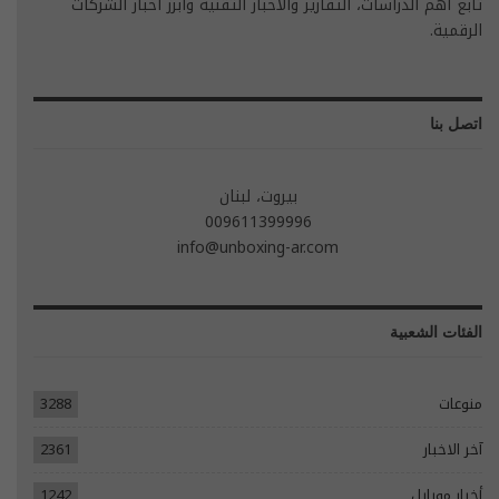
تابع أهم الدراسات، التقارير والأخبار التقنية وأبرز أخبار الشركات
الرقمية.
اتصل بنا
بيروت، لبنان
009611399996
info@unboxing-ar.com
الفئات الشعبية
منوعات
3288
آخر الاخبار
2361
أخبار موبايل
1242