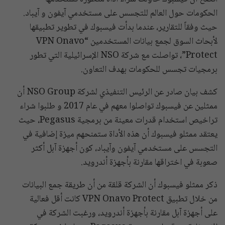
الحكومات حول العالم للتجسس على مستخدمي آيفون و آيباد.
حيث وفقاً للتقارير، عندما بدأت فيسبوك في تطوير تطبيقها
لأبحاث السوق لجمع بيانات المستخدمين “VPN Onavo
Protect”، تواصلت مع شركة NSO الإسرائيلية التي تطور
برمجيات تجسس للحكومات بهدف التعاون.
كشف بيان صادر عن الرئيس التنفيذي لشركة NSO Group أن
ممثلين عن فيسبوك تواصلوا معهم في عام 2017 و طلبوا شراء
تراخيص استخدام قدرات معينة من برمجية Pegasus، حيث
يعتقد ممثلو فيسبوك أن هذه الأداة ستمنحهم ميزة إضافية في
التجسس على مستخدمي آيفون وآيباد، كون أجهزة آبل أكثر
صعوبة في اختراقها مقارنة بأجهزة أندرويد.
ذكر ممثلو فيسبوك أن الشركة قلقة من أن طريقة جمع البيانات
من خلال تطبيق VPN Onavo Protect كانت أقل فعالية
على أجهزة آبل مقارنة بأجهزة أندرويد، ورغبت الشركة في