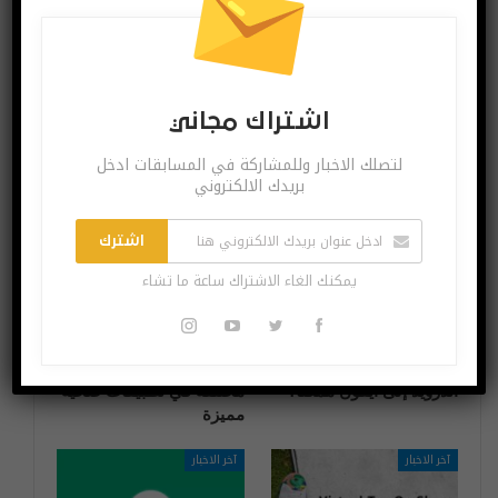
لاستعمال الآيفون
للهاكرز باختراق
تحت الماء
كاميرات أجهزة آبل
اشتراك مجاني
قد يعجبك ايضا
المزيد عن المؤلف
لتصلك الاخبار وللمشاركة في المسابقات ادخل
بريدك الالكتروني
تطبيقات وبرامج
تطبيقات وبرامج
اشترك
يمكنك الغاء الاشتراك ساعة ما تشاء
هل أصبح نقل أرشيف
مرض السكري وحب
رسائل الواتس اب من
الشباب واستشارات طبية
أندرويد إلى آيفون ممكناً؟
مختلفة في تطبيقات صحية
مميزة
آخر الاخبار
آخر الاخبار