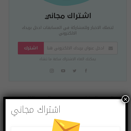
اشتراك مجاني
لتصلك الاخبار وللمشاركة في المسابقات ادخل بريدك
الالكتروني
اشترك
يمكنك الغاء الاشتراك ساعة ما تشاء
×
البوست السابق
البوست القادم
اشتراك مجاني
جهاز Xbox Series X
شروحات.. كيف
سيدعم ألعاب الأجيال
تستخدم مساعد
الأربعة السابقة له
غوغل في ترجمة
المحادثات فورياً