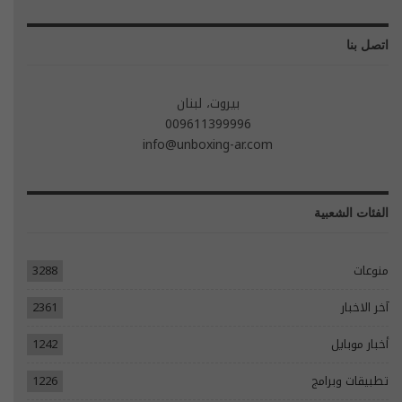
اتصل بنا
بيروت، لبنان
009611399996
info@unboxing-ar.com
الفئات الشعبية
منوعات
3288
آخر الاخبار
2361
أخبار موبايل
1242
تطبيقات وبرامج
1226