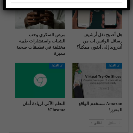
هل أصبح نقل أرشيف
مرض السكري وحب
رسائل الواتس اب من
الشباب واستشارات طبية
أندرويد إلى آيفون ممكناً؟
مختلفة في تطبيقات صحية
مميزة
آخر الاخبار
آخر الاخبار
Amazon تستخدم الواقع
التعلم الآلي لزيادة أمان
المعزز!
Chrome!
السابق
التالي