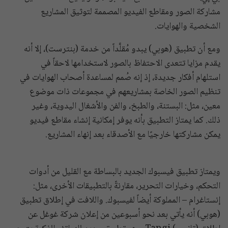
مشاركة الصور ومقاطع الفيديو المصممة لتوثيق المشاريع
الشخصية والهوايات.
ومع أن تطبيق (هوبي) يبدو مُقلَّداً من خدمة (بنترست)، إلا أنه
يقدم مزايا تتعدى الاحتفاظ بالصور لاستخدامها لاحقاً في
استلهام أفكار جديدة، إذ إنه صُمم لمساعدة أصحاب الهوايات في
تنظيم الصور الخاصة بمشاريعهم في مجموعات ذات موضوع
معين، مثل: البستنة، والطبخ، والفن والأشغال اليدوية، وغير
ذلك. كما يمتاز التطبيق بأنه يوفر إمكانية إنشاء مقاطع فيديو
يمكن مشاركتها خارجيًا مع الأصدقاء بعد إنهاء المشاريع.
ويمتاز تطبيق فيسبوك الجديد بالبساطة مع القليل من أدوات
التحكم، وخيارات التحرير، مقارنةً بالتطبيقات الأخرى، مثل:
إنستاغرام – المملوكة أيضاً لفيسبوك. واللافت في إطلاق تطبيق
(هوبي) أنه يأتي بعد نحو أسبوعين من إعلان شركة غوغل عن