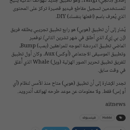
إطلاق (تانجي) Tangi، وهو تطبيق جديد للهواتف الذكية يتيح
للمستخدمين تسجيل مقاطع فيديو قصيرة تركز على المحتوى
الذي يُعرف باسم (افعلها بنفسك) DIY.
يُشار إلى أن تطبيق (هوبي) هو رابع تطبيق تجريبي يطلقه فريق
(إن بي إي)، الذي أطلق في شهر تشرين الثاني/ نوفمبر
الماضي تطبيقَ الدردشة الموجه للمراهقين (بمب) Bump،
وتطبيق الموسيقى الاجتماعي (أوكس) Aux. وكان أول تطبيق
للفريق تطبيق تحرير الصور الهزلية (ويل) Whale الذي أُغلق
في وقت سابق.
تجدر الإشارة إلى أن تطبيق (هوبي) متاح منذ الأمس لنظام (آي
أو إس) فقط. ولا معلومات عن موعد طرحه لهواتف أندرويد.
aitnews
Hobbi
فيسبوك