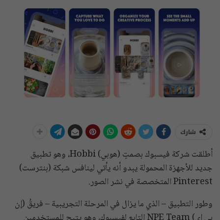
شارك
أطلقت شركة فيسبوك بصمتٍ (هوبي) Hobbi، وهو تطبيق
جديد للأجهزة المحمولة يبدو أنه يأتي لينافس شبكة (بنترست)
Pinterest المتخصصة في نشر الصور.
وطور التطبيق – الذي ما يزال في المرحلة التجريبية – فريقُ (إن
بي إي) NPE Team التابع لفيسبوك، وهو يتيح للمستخدمين