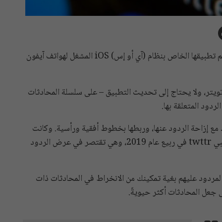
أعلنت تويتر يوم السبت عن إطلاق تغيير جديد في تصميم تطبيقها الخاص بنظام (آي أو إس) iOS المشغل لهواتف آيفون
ويتر، ولا يحتاج إلى تحديث التطبيق – على سلسلة المحادثات
ردود المتعلقة بها.
د مع إزاحة الردود عنها، وربطها بخطوط أفقية ورأسية. وكانت
تويتر قد أطلقت الميزة أول مرة من خلال تطبيقها التجريبي twttr في ربيع عام 2019، وهي تقتصر في عرض الردود
لمردود عليهم بغية تمكينك من الانخراط في المحادثات ذات
ى جعل المحادثات أكثر حيويةً.