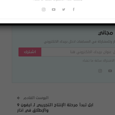
Pinterest
Re
 مجاني
ر وللمشاركة في المسابقات ادخل بريدك الالكتروني
اشترك
الاشتراك ساعة ما تشاء
البوست القادم
آبل تبدأ مرحلة الإنتاج التجريبي لـ آيفون 9
والإطلاق في آذار