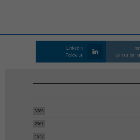
Linkedin
In
Follow us
Join us on I
3288
2361
1242