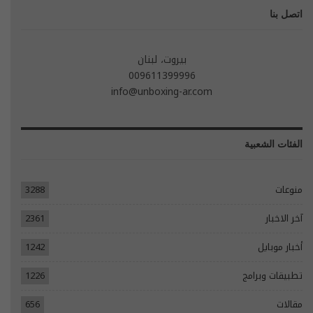
اتصل بنا
بيروت، لبنان
009611399996
info@unboxing-ar.com
الفئات الشعبية
منوعات
3288
آخر الاخبار
2361
أخبار موبايل
1242
تطبيقات وبرامج
1226
مقالات
656