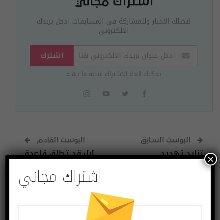
اشتراك مجاني
لتصلك الاخبار وللمشاركة في المسابقات ادخل بريدك
الالكتروني
اشترك
يمكنك الغاء الاشتراك ساعة ما تشاء
البوست السابق
البوست القادم
تزايد تهديد
آبل قد تطلق قاعدة
×
المراهقات عبر
شحن لاسلكي في
اشتراك مجاني
الإنترنت.. اليكم
النصف الأول من 2020
الأساليب المُستخدمة
للإيقاع بهّن