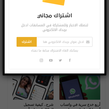
قد يعجبك ايضا
المزيد عن المؤلف
اشتراك مجاني
آخر الاخبار
آخر الاخبار
لتصلك الاخبار وللمشاركة في المسابقات ادخل
بريدك الالكتروني
اشترك
يمكنك الغاء الاشتراك ساعة ما تشاء
صناعة المحتوى، مراحل
تعرّف على tap2Coach
وتوصيات
أفضل منصة تدريبية على
الاطلاق
آخر الاخبار
شروحات
أربع خدع سرية في واتساب
شرح.. كيفية تسجيل