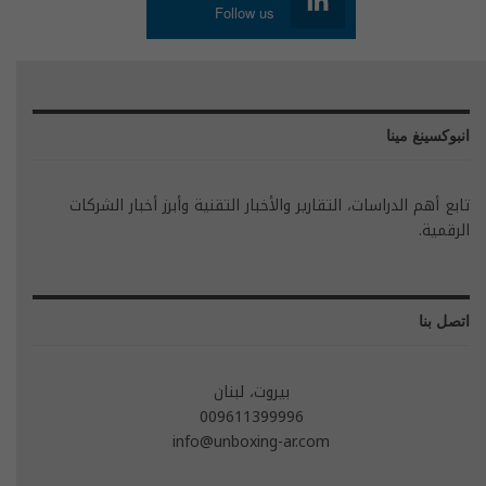
Follow us
انبوكسينغ مينا
تابع أهم الدراسات، التقارير والأخبار التقنية وأبرز أخبار الشركات
الرقمية.
اتصل بنا
بيروت، لبنان
009611399996
info@unboxing-ar.com