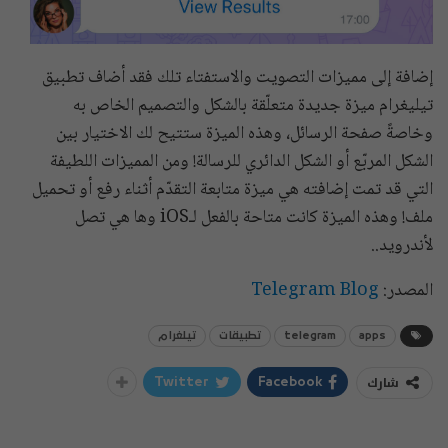
إضافة إلى مميزات التصويت والاستفتاء تلك فقد أضاف تطبيق
تيليغرام ميزة جديدة متعلّقة بالشكل والتصميم الخاص به
وخاصةً صفحة الرسائل، وهذه الميزة ستتيح لك الاختيار بين
الشكل المربّع أو الشكل الدائري للرسالة! ومن المميزات اللطيفة
التي قد تمت إضافته هي ميزة متابعة التقدّم أثناء رفع أو تحميل
ملف! وهذه الميزة كانت متاحة بالفعل لـiOS وها هي تصل
لأندرويد..
المصدر:
Telegram Blog
apps
telegram
تطبيقات
تيلغرام
شارك
Twitter
Facebook