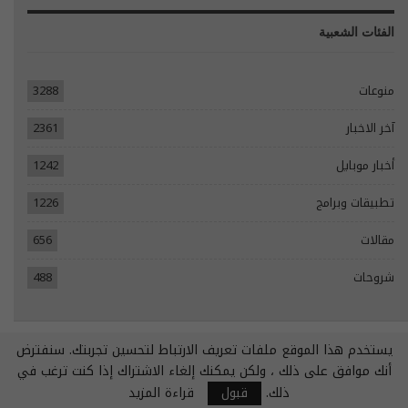
الفئات الشعبية
منوعات
3288
آخر الاخبار
2361
أخبار موبايل
1242
تطبيقات وبرامج
1226
مقالات
656
شروحات
488
يستخدم هذا الموقع ملفات تعريف الارتباط لتحسين تجربتك. سنفترض
© 2026 - جميع الحقوق محفوظة.
أنك موافق على ذلك ، ولكن يمكنك إلغاء الاشتراك إذا كنت ترغب في
تصميم مواقع انترنت:
Tecomsa
ذلك.
قبول
قراءة المزيد