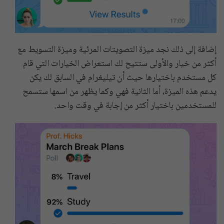
إضافة إلى ذلك نجد ميزة التصويتات المرئية وميزة التسويط مع
أكثر من خيار والأولى ستتيح لك استعراض الخيارات التي قام
كل مستخدم باختيارها حيث أن تيليغرام في السابق لك يكن
يدعم هذه الميزة، أما الثانية فهي وكما يظهر من اسمها ستسمح
للمستخدمين باختيار أكثر من إجابة في وقت واحد.