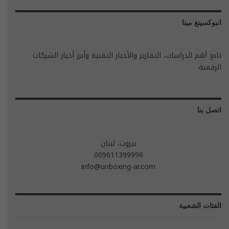
انبوكسينغ مينا
تابع أهم الدراسات، التقارير والأخبار التقنية وأبرز أخبار الشركات
الرقمية.
اتصل بنا
بيروت، لبنان
009611399996
info@unboxing-ar.com
الفئات الشعبية