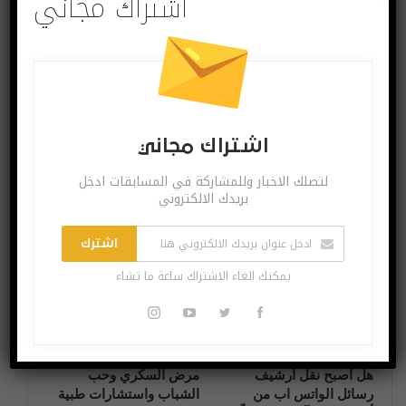
اشتراك مجاني
البوست السابق
البوست القادم
خصائص الدفع
من هو الدكتور
الإلكترونى.. مفاجآت
العربي المصري الذي
واتساب في 2020
تحتفل غوغل بميلاده
اشتراك مجاني
لتصلك الاخبار وللمشاركة في المسابقات ادخل
بريدك الالكتروني
قد يعجبك ايضا
المزيد عن المؤلف
اشترك
تطبيقات وبرامج
تطبيقات وبرامج
يمكنك الغاء الاشتراك ساعة ما تشاء
هل أصبح نقل أرشيف
مرض السكري وحب
رسائل الواتس اب من
الشباب واستشارات طبية