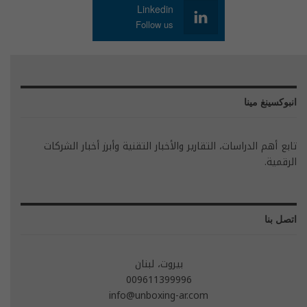
Linkedin
Follow us
انبوكسينغ مينا
تابع أهم الدراسات، التقارير والأخبار التقنية وأبرز أخبار الشركات
الرقمية.
اتصل بنا
بيروت، لبنان
009611399996
info@unboxing-ar.com