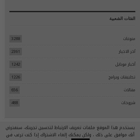
الفئات الشعبية
منوعات
3288
آخر الاخبار
2361
أخبار موبايل
1242
تطبيقات وبرامج
1226
مقالات
656
شروحات
488
يستخدم هذا الموقع ملفات تعريف الارتباط لتحسين تجربتك. سنفترض
© 2026 - جميع الحقوق محفوظة.
أنك موافق على ذلك ، ولكن يمكنك إلغاء الاشتراك إذا كنت ترغب في
تصميم مواقع انترنت:
Tecomsa