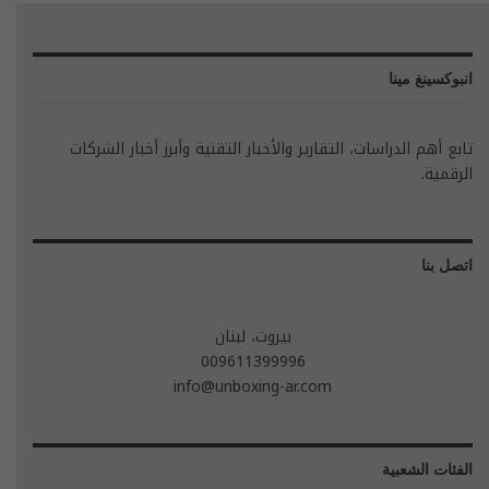
انبوكسينغ مينا
تابع أهم الدراسات، التقارير والأخبار التقنية وأبرز أخبار الشركات
الرقمية.
اتصل بنا
بيروت، لبنان
009611399996
info@unboxing-ar.com
الفئات الشعبية