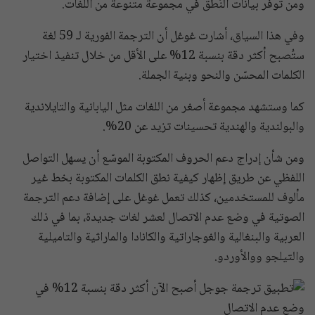
ومن توفّر بيانات النُطق في مجموعة متنوعة من اللغات.
وفي هذا السياق، أشارت غوغل أن الترجمة الفورية لـ 59 لغة
ستُصبح أكثر دقة بنسبة 12% على الأقل من خلال تنفيذ اختيار
الكلمات المحسّن والنحو وبنية الجملة.
كما وستشهد مجموعة أصغر من اللغات مثل اليابانية والتايلاندية
والبولندية والهندية تحسينات تزيد عن 20%.
ومن شأن إدراج دعم الحروف المكتوبة الموسّع أن يسهل التواصل
اللفظي عن طريق إظهار كيفية نطق الكلمات المكتوبة بخط غير
مألوف للمستخدمين، كذلك تعمل غوغل على إضافة دعم الترجمة
الصوتية في وضع عدم الاتصال لعشر لغات جديدة، بما في ذلك
العربية والبنغالية والغوجاراتية والكانادا والماراثية والتاميلية
والتيلجو ووالأوردو.