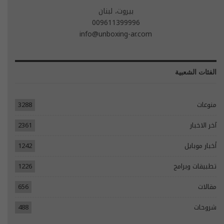
بيروت، لبنان
009611399996
info@unboxing-ar.com
الفئات الشعبية
منوعات
3288
آخر الاخبار
2361
أخبار موبايل
1242
تطبيقات وبرامج
1226
مقالات
656
شروحات
488