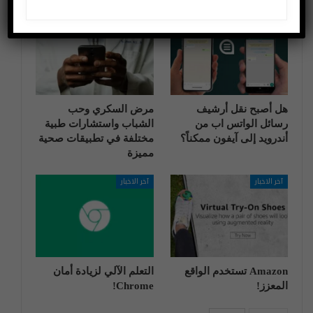
تطبيقات وبرامج
تطبيقات وبرامج
هل أصبح نقل أرشيف
مرض السكري وحب
رسائل الواتس اب من
الشباب واستشارات طبية
أندرويد إلى آيفون ممكناً؟
مختلفة في تطبيقات صحية
مميزة
آخر الاخبار
آخر الاخبار
Amazon تستخدم الواقع
التعلم الآلي لزيادة أمان
المعزز!
Chrome!