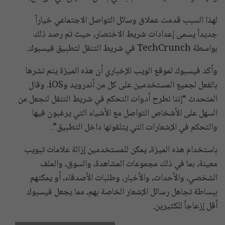
لهذا السبب قدمت عملاق وسائل التواصل الاجتماعي خياراً
جديداً يسمى إعدادات شريط الاختصار، حيث تم رصد ذلك
بواسطة TechCrunch في شريط التنقل لتطبيق فيسبوك.
وأكد فيسبوك لموقع الويب الإخباري أن هذه الميزة يتم نشرها
بالفعل لجميع المستخدمين على كل من أندرويد وiOS. وقال
المتحدث “إننا نطرح أدوات التحكم في شريط التنقل لنجعل من
السهل على الأشخاص التواصل مع الأشياء التي يرغبون فيها
والتحكم في الإشعارات التي يتلقونها داخل التطبيق”.
باستخدام هذه الميزة، يمكن للمستخدمين إزالة علامات تبويب
معينة، بما في ذلك مجموعات المشاهدة، والسوق، والملف
الشخصي، والأحداث، والأخبار، وطلبات الأصدقاء، أو يمكنهم
ببساطة تجاهل رسائل الإشعار الخاصة بهم، مما يجعل فيسبوك
أقل إزعاجاً للكثيرين.