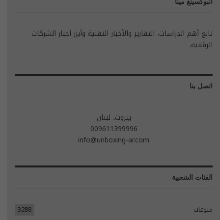
انبوكسينغ مينا
تابع أهم الدراسات، التقارير والأخبار التقنية وأبرز أخبار الشركات
الرقمية.
اتصل بنا
بيروت، لبنان
009611399996
info@unboxing-ar.com
الفئات الشعبية
منوعات
3288