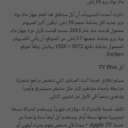
ماك بوك برو 16 إنش
ذكرت أحدث التسريبات أن آبل ستطلق هذ العام جهاز ماك بوك
برو جديد لكن بشاشة حجم 16 إنش، ليكون أكبر كمبيوتر
محمول قدمته منذ عام 2011، عندما قدمت لأول مرة جهاز ماك
بوك برو بشاشة حجمها 17 إنش. من المتوقع أن يأتي الكمبيوتر
المحمول بشاشة دقتها 3072 × 1920 بيكسل، وفقاً لموقع
Forbes.
آبل TV Plus
سيتم إطلاق خدمة البث المباشر، التي تتضمن برامج متميزة
مرتبطة بأسماء مشاهير كبار مثل ستيفن سبيلبرج وأوبرا
وينفري رسمياً في الأول من تشرين الثاني.
تكلف خدمة الاشتراك 5 دولارات شهرياً، وستقدم الشركة نسخة
تجريبية مدتها سبعة أيام، وستقدم آبل أيضاً سنة واحدة من
خدمة Apple TV + مجاناً لأي شخص يقوم بشراء آيفون أو