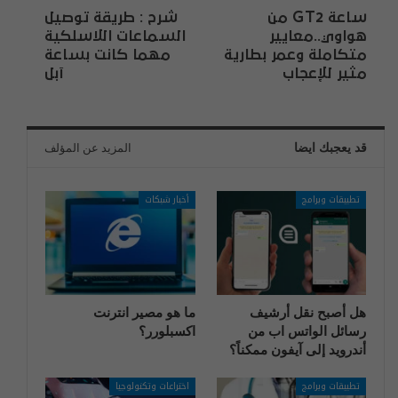
ساعة GT2 من
شرح : طريقة توصيل
هواوي..معايير
السماعات اللاسلكية
متكاملة وعمر بطارية
مهما كانت بساعة
مثير للإعجاب
آبل
قد يعجبك ايضا
المزيد عن المؤلف
تطبيقات وبرامج
أخبار شبكات
هل أصبح نقل أرشيف
ما هو مصير انترنت
رسائل الواتس اب من
اكسبلورر؟
أندرويد إلى آيفون ممكناً؟
تطبيقات وبرامج
اختراعات وتكنولوجيا