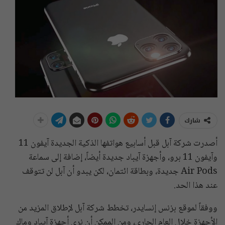
شارك
أصدرت شركة آبل قبل أسابيع هواتفها الذكية الجديدة آيفون 11
وآيفون 11 برو، وأجهزة آيباد جديدة أيضاً، إضافة إلى سماعة
Air Pods جديدة، وبطاقة ائتمان، لكن يبدو أن آبل لن تتوقف
عند هذا الحد.
ووفقاً لموقع بزنس إنسايدر، تخطط شركة آبل لإطلاق المزيد من
الأجهزة خلال العام الجاري، ومن الممكن أن نرى أجهزة آيباد وماك