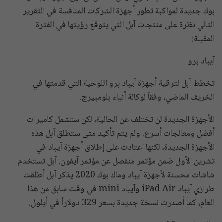
بوك جديدة لمواكبة تطور أجهزة الشركات المنافسة في التقرير
التالي نظرة على منتجات آبل التي يتوقع رؤيتها في الفترة
المقبلة:
آيباد برو
تخطط آبل لترقية أجهزة آيباد برو اللوحية التي قدمتها في
الخريف الماضي، وفقاً لوكالة أنباء بلومبيرج.
الأجهزة الجديدة لن تختلف عن الحالية، لكن ستشمل كاميرات
أفضل ومعالجات أسرع. ولم يتم تأكيد متى ستطلق آبل هذه
الأجهزة الجديدة، لكنها اعتادت على إطلاق أجهزة آيباد في
تشرين الأول ضمن مؤتمر منفصل عن مؤتمر آيفون. آبل تستخدم
شاشات محسنة لأجهزة آيباد وماك بوك 2020 يذكر آبل أطلقت
طرازي آيباد iPad Air وآيباد mini في وقت سابق من هذا
العام، كما أصدرت نسخة جديدة بسعر 329 دولاراً في أيلول.