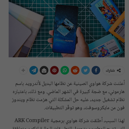
شارك
أعلنت شركة هواوي الصينية عن نظامها البديل لأندرويد باسم
هارموني، مع ضجة كبيرة في الشهر الماضي. ومع ذلك، باعتباره
نظام تشغيل جديد، عليه حل المشكلة التي هزمت نظام ويندوز
فون من مايكروسوفت، وهو توفّر التطبيقات.
لهذا السبب، أطلقت شركة هواوي برمجية ARK Compiler
التي تتيح للمطورين بتحويل التطبيقات الحالية لتكون متوافقة