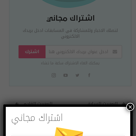
اشتراك مجاني
لتصلك الاخبار وللمشاركة في المسابقات ادخل بريدك
الالكتروني
اشترك
يمكنك الغاء الاشتراك ساعة ما تشاء
البوست السابق
البوست القادم
×
اشتراك مجاني
كيف تعثر على
صندوق بريطاني بأكثر
هاتفك سامسونغ
من مليار دولار
المفقود
لتكنولوجيا “الطاقة
النظيفة”