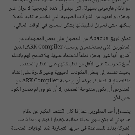
مع نظام هارموني بسهولة، لكن يبدو أن هذه البرمجية لا تزال غير
جاهزة، والعديد من الشركات الصينية التي تختبرها تفيد بأنه لا
يمكنها حتى تحويل تطبيقاتها بشكل صحيح في الوقت الحالي.
تمكّن فريق Abacus من الحصول على بعض المعلومات من
المطورين الذي يستخدمون برمجية ARK Compiler، الذين
أشاروا أنها غير جاهزة تماماً للاعتماد عليها، ولا تسمح لهم بإنشاء
نُسخ تجريبية على الأقل من تطبيقاتهم على النظام الجديد،
بحيث تفتقد إلى بعض المكونات الحيوية وغير قادرة على إنشاء
ملفات قابلة للتنفيذ. ورغم أن برمجية ARK Compiler من
المفترض أن تكون مفتوحة المصدر، إلا أن هواوي لم تصدر الكود
حتى الآن.
يتساءل أحد المطورين عما إذا كان الكشف المكبر عن نظام
هارموني لم يكن سوى حيلة دعائية لإظهار القوة، و ربما قامت
الشركة بذلك للمساعدة في حربها التجارية ضد الولايات المتحدة