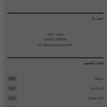
اتصل بنا
بيروت، لبنان
009611399996
info@unboxing-ar.com
الفئات الشعبية
منوعات
3288
آخر الاخبار
2361
أخبار موبايل
1242