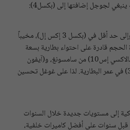
 ينبغي لجوجل إضافتها إلى (بكسل4):
كان عمر البطارية في هاتف (بكسل 3)، وإلى حد أقل في (بكسل 3 إكس إل)، مخيباً
ة الحجم قادرة على احتواء بطارية بسعة
أكبر، إلا أن هواتف بحجم أصغر، مثل: (غالاكسي إس10) من سامسونغ، و(آيفون
إكس إس) من آبل، تفوقت على (بكسل 3) في عمر البطارية. لذا على غوغل تحسين
كية إلى مستويات جديدة خلال السنوات
س قبل سنوات على أفضل كاميرات خلفية،