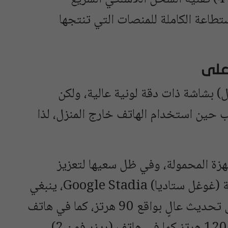
 بالاستطاعة الكاملة للمنصات التي تنتجها
(بكسل 3) و(بكسل 3 إكس إل) بشاشة ذات دقة لونية عالية، ولكن
حين استخدام الهاتف خارج المنزل، لذا
هزة المحمولة، وفي ظل سعيها لتعزيز
حضورها في هذا المجال من خلال خدمة (غوغل ستاديا) Google Stadia، ينبغي
لغوغل تقديم هاتف مع شاشة ذات معدل تحديث عالٍ بواقع 90 هرتز، كما في هاتف