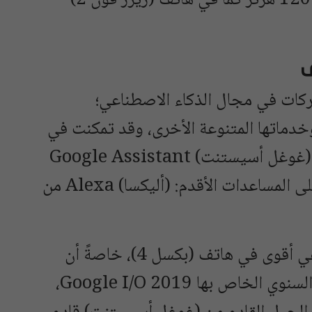
(ون بلس 7 برو) OnePlus 7 Pro، أو 120 هرتز كما في هاتف (ريزر فون 2)
كات في مجال الذكاء الاصطناعي؛
دماتها المتنوعة الأخرى، وقد تمكنت في
سنوات قليلة من جعل مساعدها الرقمي (غوغل أسيستنت) Google Assistant
منافساً قوياً، ويتفوق في بعض الأمور، على المساعدات الأقدم: (أليكسا) Alexa من
لذا، يُنتظر أن نشهد قدرات ذكاء اصطناعي أقوى في هاتف (بكسل 4)، خاصةً أن
غوغل قد أعلنت خلال مؤتمر المطورين السنوي الخاص بها Google I/O 2019،