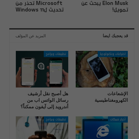
Elon Musk يبحث عن
Microsoft تحذر من
تمويل!
تحديث لWindows 11
قد يعجبك ايضا
المزيد عن المؤلف
اختراعات وتكنولوجيا
تطبيقات وبرامج
الإشعاعات
هل أصبح نقل أرشيف
الكهرومغناطيسية
رسائل الواتس اب من
أندرويد إلى آيفون ممكناً؟
أخبار شبكات
تطبيقات وبرامج