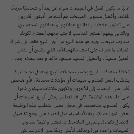
غالبًا ما يكون العمل في المبيعات سواء عن بُعد أو شخصيًا مربحًا
للغاية، وأفضل مندوبي المبيعات هم أشخاص أنيقون قادرون
على تطوير علاقات رائعة مع عملائهم أو عملائهم المحتملين،
وبالتالي بيعهم المنتج المناسب لاحتياجاتهم، المفتاح لكونك
مندوب مبيعات جيد هو عدم البيع من أجل البيع فقط، بل إشراك
العملاء والتعرف على احتياجاتهم، الأمر الذي يضمن أن يغادر
العميل سعيدًا، والعميل السعيد سيعود دائما و معه عملاء جدد .
تختلف معدلات الربح بحسب مجالات البيع ومعدل نجاحك . لا
يتطلب العمل كمندوب مبيعات أي مؤهلات محددة ، فأي شخص
قادر على التحدث إلى الآخرين وتكوين علاقات سيكون قادرا
على أداء هذه الوظيفة. لكن قد تتطلب بعض أنواع المبيعات أن
يكون المندوب متخصصا في مجال معين، تتطلب هذه الوظيفة
بعض المهارات الإدارية الأساسية، مثل القدرة على جمع تفاصيل
الاتصال بكفاءة، وتدوين الملاحظات، تعتبر وظيفة مندوب
المبيعات واحدة من الوظائف الأعلى ربحًا عبر الإنترنت لكن