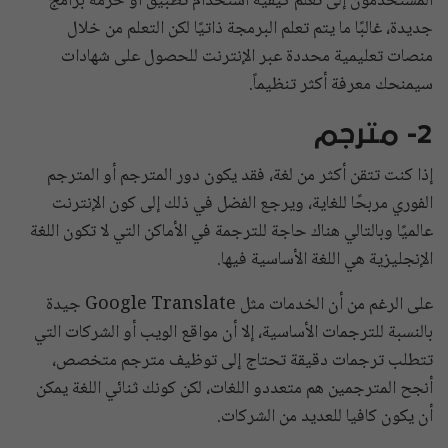
المستخدمون إلى تعلم كيفية استخدام تطبيق أو حزمة برامج
جديدة، غالبًا ما يتم تعلم البرمجة ذاتيًا لكن التعلم من خلال
منصات تعليمية محددة عبر الإنترنت للحصول على شهادات
سيمنحك معرفة أكثر تنظيماً.
2- مترجم
إذا كنت تتقن أكثر من لغة، فقد يكون دور المترجم أو المترجم
الفوري مربحًا للغاية، ويرجع الفضل في ذلك إلى كون الإنترنت
عالميًا وبالتالي هناك حاجة للترجمة في الأماكن التي لا تكون اللغة
الإنجليزية هي اللغة الأساسية فيها.
على الرغم من أن الخدمات مثل Google Translate جيدة
بالنسبة للترجمات الأساسية، إلا أن مواقع الويب أو الشركات التي
تتطلب ترجمات دقيقة تحتاج إلى توظيف مترجم متخصص،
أنجح المترجمين هم متعددو اللغات، لكن كونك ثنائي اللغة يمكن
أن يكون كافيا للعديد من الشركات.