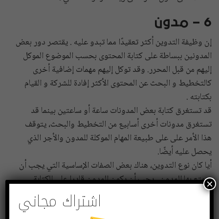
6 – مدون
إن وظيفة التدوين أكثر تعقيدًا مما تبدو عليه . يقتصر دور بعض
المدونين ببساطة على كتابة المحتوى بحسب الموضوع الموكل
إليهم من قبل المحرر. وقد توكل إليهم مهمات إضافية أخرى
كالتخطيط و البحث عن المحتوى الأكثر إفادة للشركة و القيام
بكتابته .
قد تستغرق كتابة بعض المدونات ساعة أو ساعتين بينما قد
تستغرق مدونات أخرى أسابيع من التخطيط والبحث، يتوقف
هذا الأمر على على طبيعة المهام الموكلة للمدون والأجر الذي
يحصل عليه أيضًا.
أيا كان نوع التدوين، هناك بعض الصفات الإساسية التي يجب أن
يتمتع بها المدون . يجب أن يكون المدون قادرا على الكتابة
×
بشكل جيد باللغة المطلوبة، و أن يتجنب الأخطاء الإملائية
اشتراك مجاني
والأخطاء النحوية، على الرغم من أن وظيفة المدون عادة لا