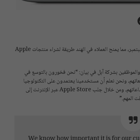
ستطلق Apple متجرها عبر الإنترنت في الهند في 23 سبتمبر، مما يمنح العملاء في الهند طريقة لشراء منتجات Apple
 والموظفين بشركة آبل في بيان: “نحن فخورون بالتوسع في
معاتهم، ونحن نعلم أن مستخدمينا يعتمدون على التكنولوجيا
للبقاء على اتصال، والمشاركة في التعلم، والاستفادة من إبداعاتهم، ومن خلال جلب Apple Store عبر الإنترنت إلى
We know how important it is for our cu