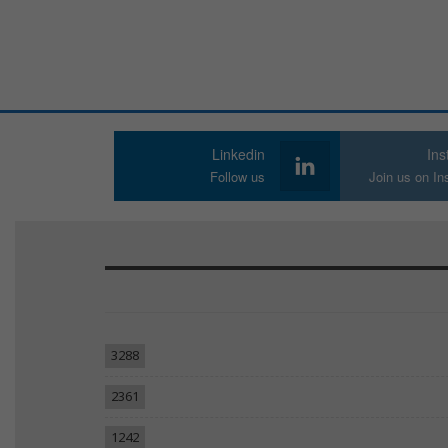
Linkedin
In
Follow us
Join us on I
3288
2361
1242