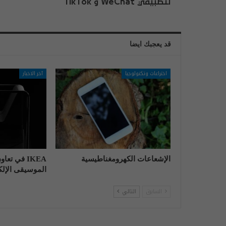
لتطبيقي WeChat و TikTok
قد يعجبك ايضا
اختراعات وتكنولوجيا
آخر الاخبار
الإشعاعات الكهرومغناطيسية
IKEA في تع
الموسيقى الإلكت
السابق
التالي