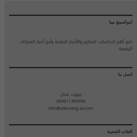
انبوكسينغ مينا
تابع أهم الدراسات، التقارير والأخبار التقنية وأبرز أخبار الشركات
الرقمية.
اتصل بنا
بيروت، لبنان
009611399996
info@unboxing-ar.com
الفئات الشعبية