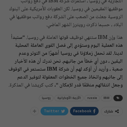
التجارية في روسيا ، استمرت شركة IBM في دفع رواتب
موظفيها المقيمين في روسيا. لكن العقوبات الأمريكية على البنوك
الروسية جعلت من الصعب على الشركة دفع رواتب موظفيها في
البلاد ، حسبما ذكرت رويترز الشهر الماضي.
هذا وإن IBM ستنهي توظيف قوتها العاملة في روسيا.
“ستبدأ
هذه العملية اليوم وستؤدي إلى فصل القوى العاملة المحلية
لدينا. لقد تحمل زملاؤنا في روسيا أشهرًا من التوتر وعدم
اليقين ، دون أي خطأ من جانبهم. نحن ندرك أن هذه الأخبار
صعبة ، وأريد أن أؤكد لهم أن شركة IBM ستستمر في الوقوف
إلى جانبهم واتخاذ جميع الخطوات المعقولة لتوفير الدعم
وجعل انتقالهم منظمًا قدر الإمكان “،
كتب كريشنا في المذكرة.
IBM
russia
الأزمة الأوكرانية
روسيا
شارك
Twitter
Facebook