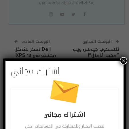
يمكنك الغاء الاشتراك ساعة ما تشاء
البوست السابق
البوست القادم
تلسكوب جيمس ويب
Dell تفکر بشکل
“محط الآمال”!
مختلف في XPS 13!
×
اشتراك مجاني
قد يعجبك ايضا
المزيد عن المؤلف
آخر الاخبار
اختراعات وتكنولوجيا
اشتراك مجاني
لتصلك الاخبار وللمشاركة في المسابقات ادخل