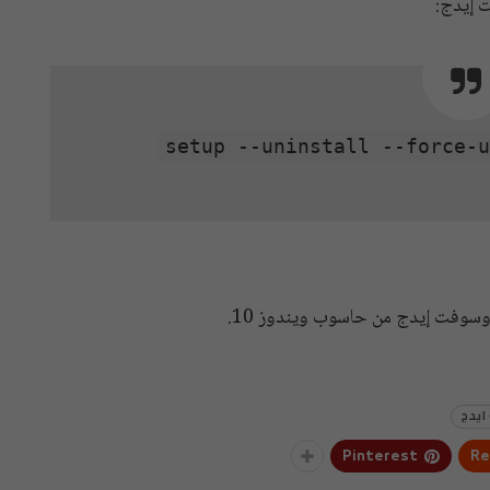
ت إيدج:
setup --uninstall --force-
وسوفت إيدج من حاسوب ويندوز 10.
ايدج
Pinterest
Re