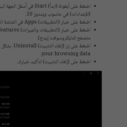
اضغط على أيقونة (ابدأ) t
(الإعدادات) في حاسوب ويندوز 10.
اضغط على خيار (التطبيقات) Apps في الشاشة التي تظهر لك.
متصفح (مايكروسوفت إيدج).
your browsing data.
اضغط على (إلغاء التثبيت) لتأكيد خيارك.