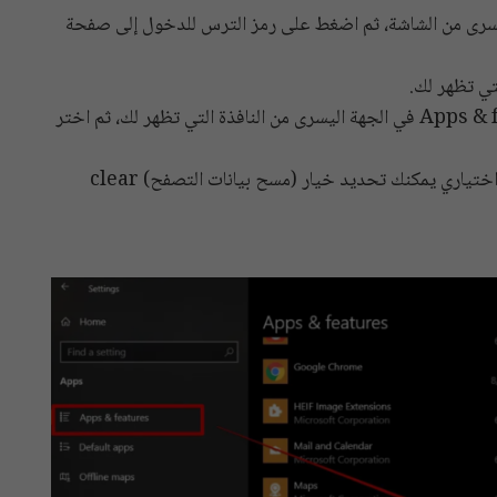
Star في أسفل الجهة اليسرى من الشاشة، ثم اضغط على رمز الترس للدخول إلى صفحة
اضغط على خيار (التطبيقات والميزات) Apps & features في الجهة اليسرى من النافذة التي تظهر لك، ثم اختر
اضغط على زر (إلغاء التثبيت) Uninstall. بشكل اختياري يمكنك تحديد خيار (مسح بيانات التصفح) clear