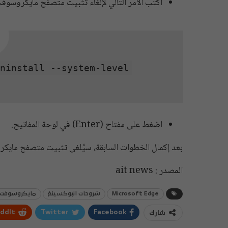
اكتب الأمر التالي لإلغاء تثبيت متصفح مايكروسوف
uninstall --system-level
اضغط على مفتاح (Enter) في لوحة المفاتيح.
بعد إكمال الخطوات السابقة، سيُلغى تثبيت متصفح مايكر
المصدر : ait news
Microsoft Edge
شروحات انبوكسينغ
مايكروسوفت 
شارك
ddIt
Twitter
Facebook