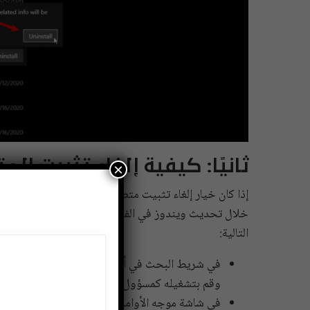
ثانيًا: كيفية إلغاء تثبيت ال
×
إذا كان خيار إلغاء تثبيت متصفح مايكروسوفت إيدج غير
خلال تحديث ويندوز في الفترة الأخيرة، لذا ستحتاج إلى 
التالية:
وقم بتشغيله كمسؤول في النافذة التي تظهر لك.
في شاشة موجه الأوامر اكتب الأمر التالي للوصول 