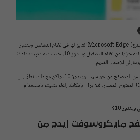
بدأت مايكروسوفت بدمج متصفح الويب (مايكروسوفت إيدج) Microsoft Edge التابع لها في نظام التشغيل ويندوز
10، ولكن المشكلة الوحيدة هي أنه نظرًا إلى أن الشركة جعلته جزءًا من نظام التشغيل ويندوز 10، حيث يتم تثبيته تلقائيًا
دة إلى الإصدار القديم.
حيث أكدت الشركة أنه لا توجد طريقة لإلغاء أحدث إصدار من المتصفح من حواسيب ويندوز 10، ولكن مع ذلك، نظرًا إلى
أن المتصفح يعتمد على متصفح (كروميوم) Chromium المفتوح المصدر، فلا يزال بإمكانك إلغاء تثبيته باستخدام
ندوز 10؟
تصفح مايكروسوفت إيدج من