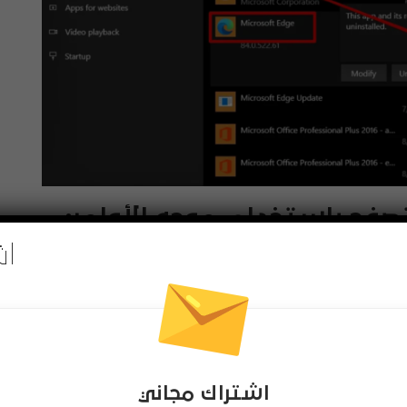
متصفح باستخدام موجه الأوامر:
اش
 متاح في صفحة الإعدادات، هذا يعني أن المتصفح قد حُدث من
استخدام (موجه الأوامر) لإلغاء تثبيته من خلال الخطوات
في شريط البحث في أسفل الجهة اليسرى من الشاشة اكتب (Command Prompt) ثم اضغط على (Enter)
اشتراك مجاني
إلى مجلد التثبيت في حاسوبك: