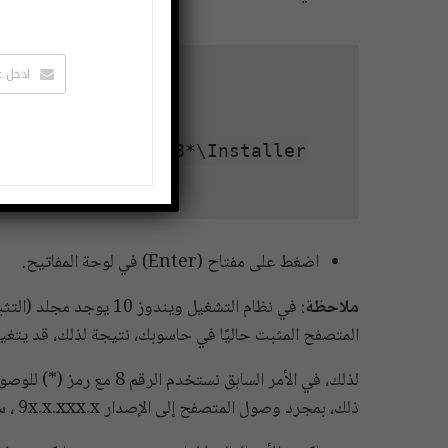
dge\Application\8*\Installer
اضغط على مفتاح (Enter) في لوحة المفاتيح.
ملاحظة
المتصفح المثبت حاليًا في حاسوبك، نتيجة لذلك، قد يتغ
لذلك، في الأمر السابق نست
ذلك، بمجرد وصول المتصفح إلى الإصدار 9x.x.xxx.x ، ستحتاج إلى تحديث الأمر إلى 9 ورمز (*).