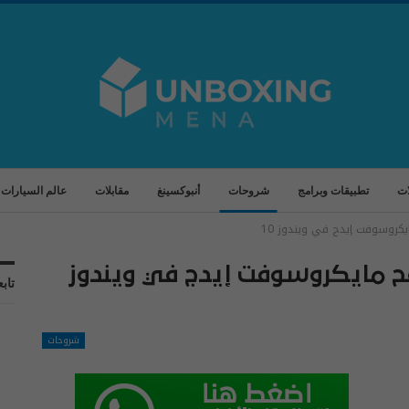
ات
تطبيقات وبرامج
شروحات
أنبوكسينغ
مقابلات
عالم السيارات
يكروسوفت إيدج في ويندوز 10
فح مايكروسوفت إيدج في ويندوز
تابع
شروحات