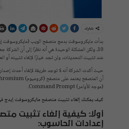
شارك
عند تثبيت التحديثات، ولن تجد خيارًا لإلغاء تثبيته أو العو
(موجه الأوامر) Command Prompt.
كيف يمكنك إلغاء تثبيت متصفح مايكروسوفت إيدج في وي
أولًا: كيفية إلغاء تثبيت م
إعدادات الحاسوب: