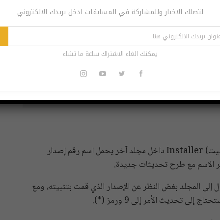
لتصلك الاخبار وللمشاركة في المسابقات ادخل بريدك الالكتروني
يمكنك الغاء الاشتراك ساعة ما تشاء
cd
%PROGRAMFILES(X86)%\Microsoft\E
: في نظام التشغيل ويندوز 10 يوجد مجلد (التثبيت) Installer داخل مجلد آخر يحمل اسم رقم إصدار
ير الاسم مع طرح تحديثات جديدة.
خدم الرقم 8 مع رمز (*) للوصول إلى المجلد بغض النظر عن الإصدار الذي قمت بتثبيته، ومع