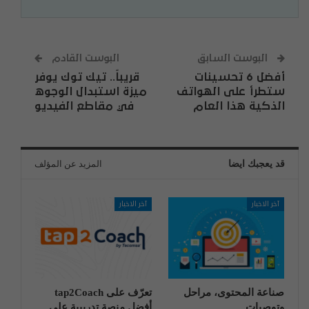
البوست السابق
البوست القادم
أفضل 6 تحسينات
قريباً.. تيك توك يوفر
ستطرأ على الهواتف
ميزة استبدال الوجوه
الذكية هذا العام
في مقاطع الفيديو
قد يعجبك ايضا
المزيد عن المؤلف
آخر الاخبار
آخر الاخبار
صناعة المحتوى، مراحل
تعرّف على tap2Coach
وتوصيات
أفضل منصة تدريبية على