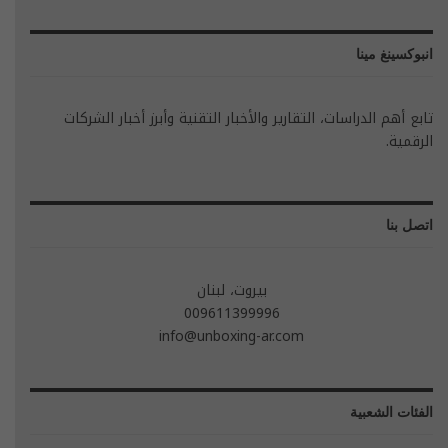
انبوكسينغ مينا
تابع أهم الدراسات، التقارير والأخبار التقنية وأبرز أخبار الشركات
الرقمية.
اتصل بنا
بيروت، لبنان
009611399996
info@unboxing-ar.com
الفئات الشعبية