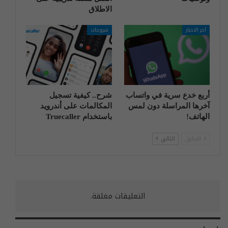
الاطلاق
آخر الاخبار
شروحات
أربع خدع سرية في واتساب
شرح.. كيفية تسجيل
آخرها المراسلة دون لمس
المكالمات على أندرويد
الهاتف!
باستخدام Truecaller
السابق
التالي
التعليقات مغلقة.