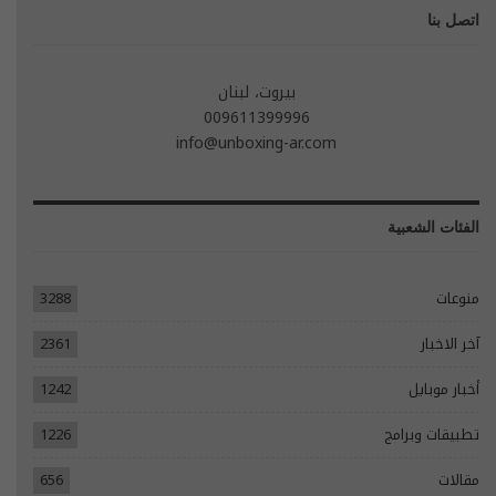
اتصل بنا
بيروت، لبنان
009611399996
info@unboxing-ar.com
الفئات الشعبية
منوعات
3288
آخر الاخبار
2361
أخبار موبايل
1242
تطبيقات وبرامج
1226
مقالات
656