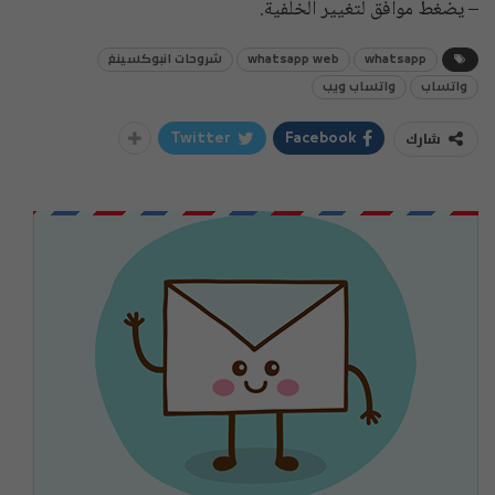
– يضغط موافق لتغيير الخلفية.
whatsapp
whatsapp web
شروحات انبوكسينغ
واتساب
واتساب ويب
شارك
Twitter
Facebook