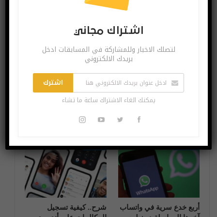
قد يعجبك ايضا
المزيد عن المؤلف
اشتراك مجاني
آخر الاخبار
آخر الاخبار
لتصلك الاخبار وللمشاركة في المسابقات ادخل
بريدك الالكتروني
اشترك
يمكنك الغاء الاشتراك ساعة ما تشاء
صناعة المحتوى، مراحل
تعرّف على tap2Coach
وتوصيات
أفضل منصة تدريبية على
الاطلاق
آخر الاخبار
شروحات
أربع خدع سرية في واتساب
شرح.. كيفية تسجيل