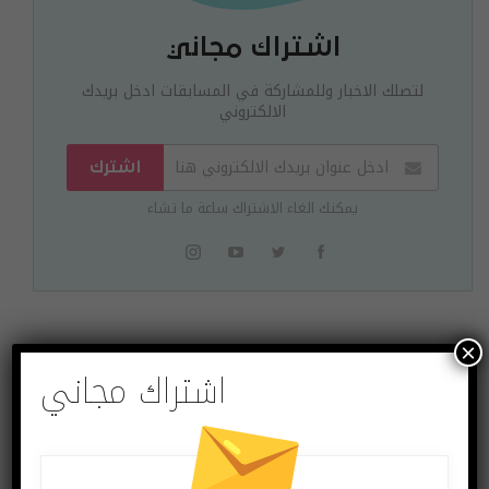
اشتراك مجاني
لتصلك الاخبار وللمشاركة في المسابقات ادخل بريدك
الالكتروني
اشترك
يمكنك الغاء الاشتراك ساعة ما تشاء
×
البوست السابق
البوست القادم
اشتراك مجاني
تطبيق Concepts
هواوي قد تفصل
للرسم الرقمي بمرونة
منتجات Nova لتصبح
وذكاء
علامة تجارية مستقلة