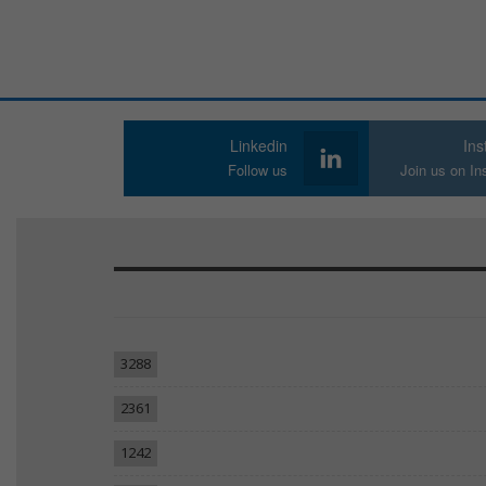
Linkedin
In
Follow us
Join us on I
3288
2361
1242