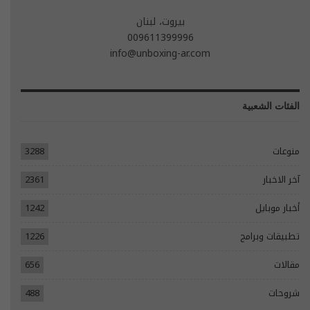
بيروت، لبنان
009611399996
info@unboxing-ar.com
الفئات الشعبية
منوعات
3288
آخر الاخبار
2361
أخبار موبايل
1242
تطبيقات وبرامج
1226
مقالات
656
شروحات
488