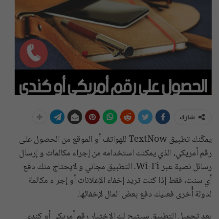
شارك
يمكّنك تطبيق TextNow للهواتف أو الموقع من الحصول على
رقم أمريكي، الذي يمكنك استخدامه من إجراء مكالمات و إرسال
رسائل نصية عبر Wi-Fi. التطبيق مجاني و لايحتاج منك دفع
أي سنت، فقط إذا كنت تريد إخفاء الإعلانات أو إجراء مكالمة
لدولة أُخرى فعليك دفع بعض المال لإخفائها.
بعد تحميل التطبيق سيتيح لك الاختيار رقم أمريكي أو كندي