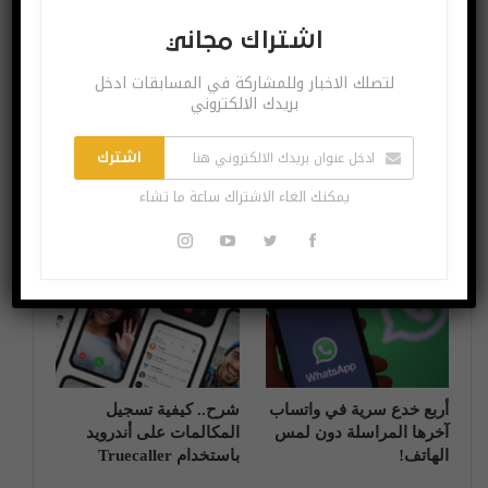
اشتراك مجاني
آخر الاخبار
آخر الاخبار
لتصلك الاخبار وللمشاركة في المسابقات ادخل
بريدك الالكتروني
اشترك
صناعة المحتوى، مراحل
تعرّف على tap2Coach
يمكنك الغاء الاشتراك ساعة ما تشاء
وتوصيات
أفضل منصة تدريبية على
الاطلاق
آخر الاخبار
شروحات
أربع خدع سرية في واتساب
شرح.. كيفية تسجيل
آخرها المراسلة دون لمس
المكالمات على أندرويد
الهاتف!
باستخدام Truecaller