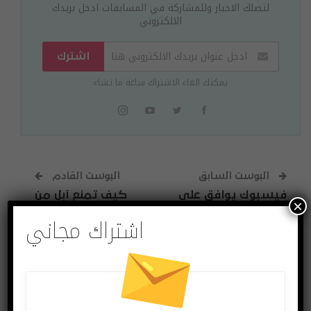
لتصلك الاخبار وللمشاركة في المسابقات ادخل بريدك
الالكتروني
اشترك
يمكنك الغاء الاشتراك ساعة ما تشاء
البوست السابق
البوست القادم
فيسبوك يوافق على
كيف تمنع آبل من
×
دفع غرامة مالية على
التجسس عليك؟!
اشتراك مجاني
فضيحة Cambridge
Analytica
قد يعجبك ايضا
المزيد عن المؤلف