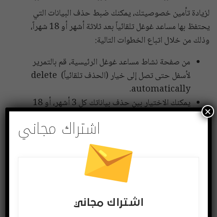
لزيادة تأمين خصوصيتك، يمكنك ضبط حذف البيانات التي
يحتفظ بها مساعد غوغل تلقائياً بعد ثلاثة أشهر أو 18 شهراً،
وذلك من خلال اتباع الخطوات التالية:
من صفحة نشاط مساعد غوغل الرئيسية، قم بالتمرير
لأسفل حتى تصل إلى خيار (الحذف تلقائياً) delete
automatically.
يمكنك الاختيار بين حذف بياناتك كل 3 أشهر، أو 18
×
شهراً، ثم انقر فوق خيار (التالي) Next.
اشتراك مجاني
سيطلب منك التطبيق تأكيد اختيارك، انتقل إلى أسفل
الصفحة وانقر فوق تأكيد.
مساعد غوغل
شارك
Twitter
Facebook
اشتراك مجاني