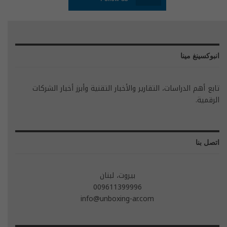
انبوكسينغ مينا
تابع أهم الدراسات، التقارير والأخبار التقنية وأبرز أخبار الشركات
الرقمية.
اتصل بنا
بيروت، لبنان
009611399996
info@unboxing-ar.com