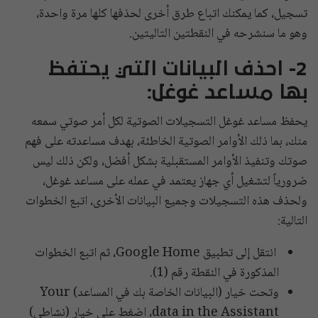
تسجيل، كما يمكنك اتباع طرق أخرى لحذفها كلها مرة واحدة،
وهو ما سنشرحه في النقطتين التاليتين.
2- احذف البيانات التي يحتفظ
بها مساعد غوغل:
يحفظ مساعد غوغل التسجيلات الصوتية لكل أمر صوتي سمعه
منك، بما ذلك الأوامر الصوتية الخاطئة، بهدف مساعدته على فهم
صوتك وتنفيذ الأوامر المستقبلية بشكل أفضل، ولكن ذلك ليس
ضرورياً لتشغيل أي جهاز يعتمد في عمله على مساعد غوغل،
ولحذف هذه التسجيلات وجميع البيانات الأخرى، اتبع الخطوات
التالية:
انتقل إلى تطبيق Google Home، ثم اتبع الخطوات
المذكورة في النقطة رقم (1).
وتحت خيار (البيانات الخاصة بك في المساعد) Your
data in the Assistant، اضغط على خيار (نشاطي)