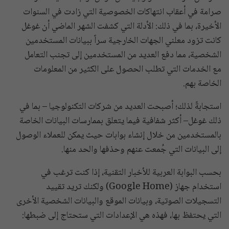
صرامة في أعقاب انتهاكات الخصوصية التي زادت في السنوات
الأخيرة، بما في ذلك:
الأدلة التي كشفت الشهر الماضي أن غوغل
كانت تزود معلني الجهات الخارجية سراً ببيانات المستخدمين
الشخصية، مما دفع العديد من المستخدمين إلى تجنب التعامل
مع الخدمات التي تطلب الحصول على الكثير من المعلومات
الخاصة بهم.
استجابةً لذلك؛ أصبحت العديد من شركات التكنولوجيا – بما في
ذلك غوغل– أكثر شفافية فيما يتعلق بممارسات البيانات الخاصة
بالمستخدمين من خلال إنشاء بوابات حيث يمكن للعملاء الوصول
إلى البيانات التي جُمعت عنهم وحذفها والحد منها.
بحسب البوابة العربية للأخبار التقنية، إذا كنت ترغب في
استخدام جهاز (Google Home) ولكنك تريد تقييد
التسجيلات الصوتية، وبيانات الموقع والبيانات الشخصية الأخرى
التي يحتفظ بها، فهذه هي الإعدادات التي ستحتاج إلى ضبطها: