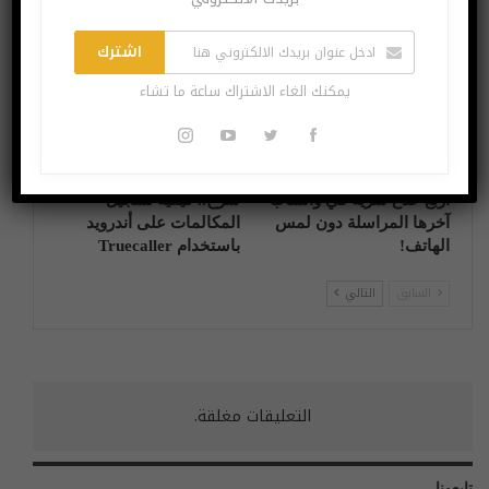
الاطلاق
اشترك
آخر الاخبار
شروحات
يمكنك الغاء الاشتراك ساعة ما تشاء
أربع خدع سرية في واتساب
شرح.. كيفية تسجيل
آخرها المراسلة دون لمس
المكالمات على أندرويد
الهاتف!
باستخدام Truecaller
السابق
التالي
التعليقات مغلقة.
تابعونا