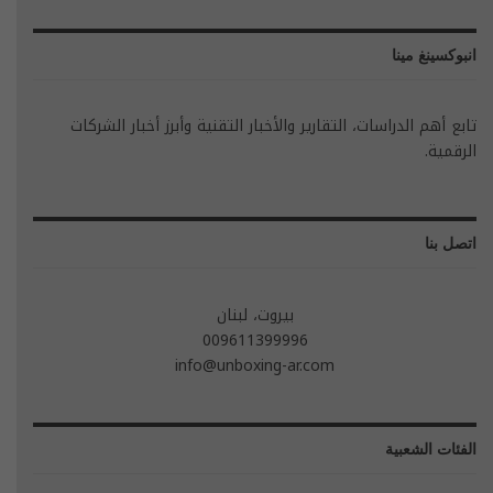
انبوكسينغ مينا
تابع أهم الدراسات، التقارير والأخبار التقنية وأبرز أخبار الشركات
الرقمية.
اتصل بنا
بيروت، لبنان
009611399996
info@unboxing-ar.com
الفئات الشعبية