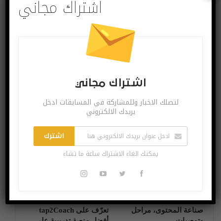
اشتراك مجاني
البوست السابق
البوست القادم
اكتشاف ثغرة في
شريحة الهاتف مصدر
IOS 13 تسمح بتجاوز
جديد لاختراق الهواتف
شاشة القفل
الذكية
اشتراك مجاني
لتصلك الاخبار وللمشاركة في المسابقات ادخل
بريدك الالكتروني
قد يعجبك ايضا
المزيد عن المؤلف
اشترك
آخر الاخبار
آخر الاخبار
يمكنك الغاء الاشتراك ساعة ما تشاء
صناعة المحتوى، مراحل
تعرّف على tap2Coach
وتوصيات
أفضل منصة تدريبية على