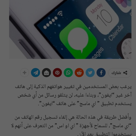
شارك
يرغب بعض المستخدمين في تغيير هواتفهم الذكية إلى هاتف
آخر غير “ايفون”، وبناءا عليه، لن يتلقو رسائل من أي شخص
يستخدم تطبيق ” اي ماسج” على هاتف “ايفون”.
وأفضل طريقة في هذه الحالة هي إلغاء تسجيل رقم الهاتف من
“اي ماسج”، للسماح لأجهزة ” اي او اس” من التعرف على أنهم لا
يستخدموا التطبيق بعد الآن.