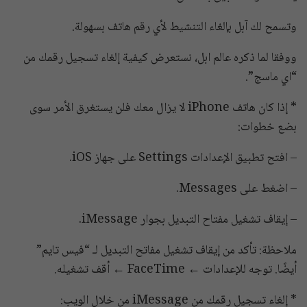
وتسمح لك آبل بإلغاء التنشيط لأي رقم هاتف بسهولة.
ووفقا لما ذكره عالم ابل، نستعرض كيفية إلغاء تسجيل رقمك من
“اي ماسج”.
* إذا كان هاتف iPhone لا يزال معك فلن يستغرق الأمر سوى
بضع خطوات:
– افتح تطبيق الإعدادات Settings على جهاز iOS.
– اضغط على Messages.
– إيقاف تشغيل مفتاح التبديل بجوار iMessage.
ملاحظة: تأكد من إيقاف تشغيل مفاتح التبديل لـ “فيس تايم”
أيضًا. توجه للإعدادات ← FaceTime ← أقف تشغيله.
* إلغاء تسجيل رقمك من iMessage من خلال الويب: