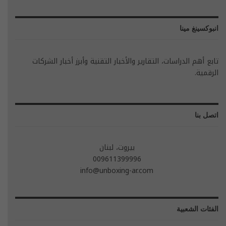
انبوكسينغ مينا
تابع أهم الدراسات، التقارير والأخبار التقنية وأبرز أخبار الشركات
الرقمية.
اتصل بنا
بيروت، لبنان
009611399996
info@unboxing-ar.com
الفئات الشعبية