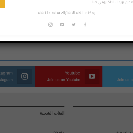
 كوك ووضع سمّاعة AirPods Pro داخل أذنيه؟
يمكنك الغاء الاشتراك ساعة ما تشاء
أعلنت أبل عن سمّاعة AirPods Pro وهي التي قد لاقت رواجًا كبيرًا على الإنترنت والشبكات
مي تويتر كانوا يتحدّثون حينها عن شيء مختلف تمامًا.
stagram
Youtube
nstagram
Join us on Youtube
Join us o
الفئات الشعبية
ت الرقمية.
منوعات