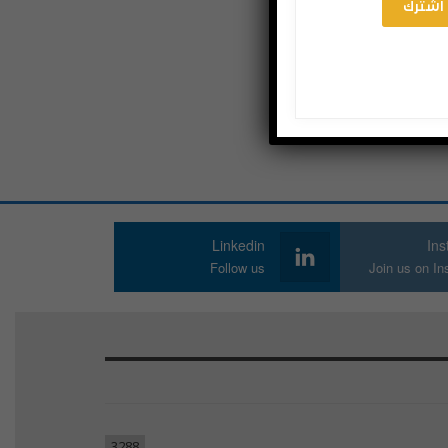
اشترك
Linkedin
In
Follow us
Join us on I
3288