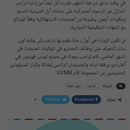
في وقت سابق من هذا الشهر، طلبت آبل أيضاً من إدارة ترامب
التنازل عن الرسوم الجمركية على ساعات آبل الصينية الصنع،
ومكونات آيفون وغيرها من المنتجات الاستهلاكية وفقاً للودائع
مع الجهات التنظيمية التجارية.
لن تكون الزيارة هي أول رحلة يقوم بها ترامب إلى ولاية لون
ستار للتعرف على وظائف التصنيع في الولايات المتحدة. في
الشهر الماضي، قام ترامب بجولة في مصنع لويس فويتون في
ألفارادو، برفقة ابنته والمستشار الرئاسي إيفانكا وكبار المسؤولين
التنفيذيين من المجموعة الأم LVMH.
أميركا
ترامب
تيم كوك
شارك
Twitter
Facebook