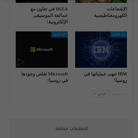
الإشعاعات
IKEA في تعاون مع
الكهرومغناطيسية
عمالقة الموسيقى
الإلكترونية!
آخر الاخبار
آخر الاخبار
IBM تنهی عملیاتها فی
Microsoft تقلص وجودها
روسیا!
في روسيا!
السابق
التالي
التعليقات مغلقة.