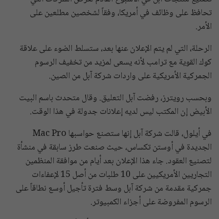
تحافظ على وظائف في أمريكا، وفقاً لشخصين مطلعين على
الأمر.
الرحلة، التي لم يتم الإعلان عنها بعد، ستسلط الضوء على علاقة
كوك القوية مع ترامب لأنه يسعى لمزيد من تخفيف الرسوم
الجمركية الأمريكية على واردات شركة آبل من الصين.
وبحسب رويترز، رفضت آبل التعليق. وقال متحدث باسم البيت
الأبيض إن المكتب ليس لديه إعلانات جدولة في هذا الوقت.
في أيلول، قالت شركة آبل إنها ستصنع حواسبها Mac Pro
الجديدة في أوستن تكساس، حيث صنعت طرز سابقة في منشأة
لتصنيع العقود. جاء هذا الإعلان بعد أيام من موافقة المنظمين
التجاريين الأمريكيين على 10 طلبات من أصل 15 لإعفاءات
جمركية مقدمة من شركة آبل وسط فترة تأجيل أوسع نطاقاً على
الرسوم المفروضة على أجزاء الكمبيوتر.