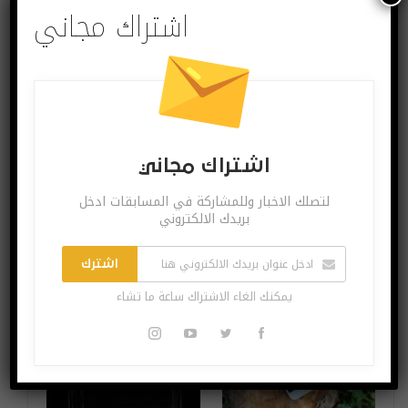
اشتراك مجاني
البوست السابق
البوست القادم
إنستاغرام ينسخ
غوغل تستعين بثلاث
بعض مزايا TikTok
شركات للأمن
الرئيسية
السيبراني لفحص
اشتراك مجاني
جميع تطبيقات
أندرويد الجديدة
لتصلك الاخبار وللمشاركة في المسابقات ادخل
بريدك الالكتروني
قد يعجبك ايضا
المزيد عن المؤلف
اشترك
يمكنك الغاء الاشتراك ساعة ما تشاء
اختراعات وتكنولوجيا
آخر الاخبار