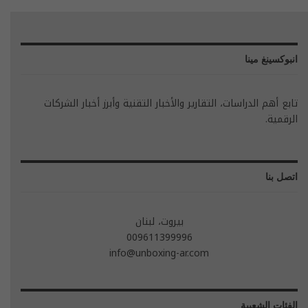
انبوكسينغ مينا
تابع أهم الدراسات، التقارير والأخبار التقنية وأبرز أخبار الشركات
الرقمية.
اتصل بنا
بيروت، لبنان
009611399996
info@unboxing-ar.com
الفئات الشعبية