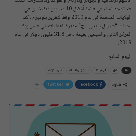
الأسهم الإضافية والجوائز والأرباح والفوائد والامتيازات، كذلك
فلا توجد نساء في قائمة أفضل 10 مديرين تنفيذيين في
الولايات المتحدة في عام 2019 وفقاً لتقرير بلومبرج، كما
احتلت “شيرال سندربيرج” مديرة العمليات في فيس بوك
المركز الثاني والسبعين بقيمة دخل 31.8 مليون دولار في عام
2019.
اليوم السابع
آبل
أميركا
ايلون ماسك
تيم كوك
شارك
Twitter
Facebook