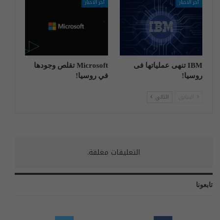
آخر الاخبار
آخر الاخبار
IBM تنهی عملیاتها فی
Microsoft تقلص وجودها
روسیا!
في روسيا!
السابق
التالي
التعليقات مغلقة.
تابعونا