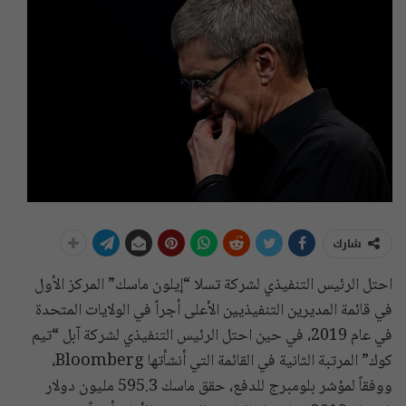
شارك
احتل الرئيس التنفيذي لشركة تسلا “إيلون ماسك” المركز الأول
في قائمة المديرين التنفيذيين الأعلى أجراً في الولايات المتحدة
في عام 2019، في حين احتل الرئيس التنفيذي لشركة آبل “تيم
كوك” المرتبة الثانية في القائمة التي أنشأتها Bloomberg،
ووفقاً لمؤشر بلومبرج للدفع، حقق ماسك 595.3 مليون دولار