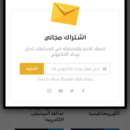
البوست السابق
البوست القادم
تعرف على صاروخ
تسلا تخفّض مبيع
اليابان الأسرع من
هذه السيارة 3000
الصوت
دولار!
اشتراك مجاني
لتصلك الاخبار وللمشاركة في المسابقات ادخل
بريدك الالكتروني
قد يعجبك ايضا
المزيد عن المؤلف
اشترك
اختراعات وتكنولوجيا
آخر الاخبار
يمكنك الغاء الاشتراك ساعة ما تشاء
الإشعاعات
IKEA في تعاون مع
الكهرومغناطيسية
عمالقة الموسيقى
الإلكترونية!