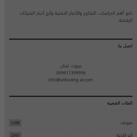
تابع أهم الدراسات، التقارير والأخبار التقنية وأبرز أخبار الشركات
الرقمية.
اتصل بنا
بيروت، لبنان
009611399996
info@unboxing-ar.com
الفئات الشعبية
منوعات
3288
آخر الاخبار
2361