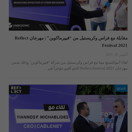
مقابلة مع فراس وكريستيل من “فييرماكوين” | مهرجان Reflect
Festival 2021
أكتوبر 28, 2021
لقاء أنبوكسينغ مينا مع فراس وكريستيل من شركة "فييرماكوين" وذلك ضمن
مهرجان Reflect Festival 2021 الذي أقيم مؤخراً في…
فيديو