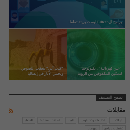
برامج الEdtech ليست بريئة تماما!
“عين كهربائية”.. تكنولوجيا
“كلب آلي” يتعقب اللصوص
لتمكين المكفوفين من الرؤية
ويحمي الآثار في إيطاليا
تصفح التصنيف
مقابلات
آخر الاخبار
اختراعات وتكنولوجيا
البيئة
العملات المشفرة
الفضاء
تطبيقات وبرامج
شروحات