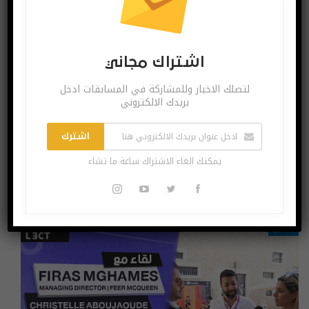
اشتراك مجاني
لتصلك الاخبار وللمشاركة في المسابقات ادخل
بريدك الالكتروني
مقابلة مع ادي نصار المدير العام لـ “كولومبيا بيتش” | مهرجان
Reflect…
اشترك
أكتوبر 28, 2021
يمكنك الغاء الاشتراك ساعة ما تشاء
لقاء أنبوكسينغ مينا مع ادي نصار المدير العام لـ "كولومبيا بيتش" وذلك ضمن
مهرجان Reflect Festival 2021 الذي أقيم…
فيديو