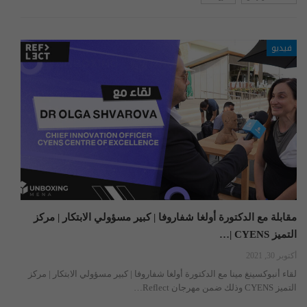
فيديو
مقابلة مع الدكتورة أولغا شفاروفا | كبير مسؤولي الابتكار | مركز
التميز CYENS |…
أكتوبر 30, 2021
لقاء أنبوكسينغ مينا مع الدكتورة أولغا شفاروفا | كبير مسؤولي الابتكار | مركز
التميز CYENS وذلك ضمن مهرجان Reflect…