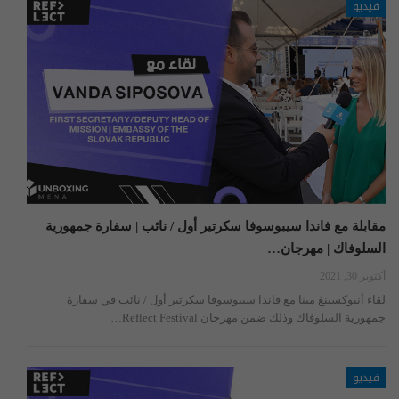
فيديو
مقابلة مع فاندا سيبوسوفا سكرتير أول / نائب | سفارة جمهورية
السلوفاك | مهرجان…
أكتوبر 30, 2021
لقاء أنبوكسينغ مينا مع فاندا سيبوسوفا سكرتير أول / نائب في سفارة
جمهورية السلوفاك وذلك ضمن مهرجان Reflect Festival…
فيديو