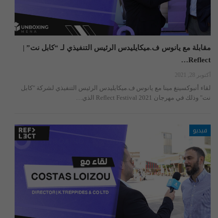
مقابلة مع يانوس ف.ميكايليدس الرئيس التنفيذي لـ “كابل نت” |
Reflect…
أكتوبر 28, 2021
لقاء أنبوكسينغ مينا مع يانوس ف.ميكايليدس الرئيس التنفيذي لشركة "كابل
نت" وذلك في مهرجان Reflect Festival 2021 الذي…
فيديو