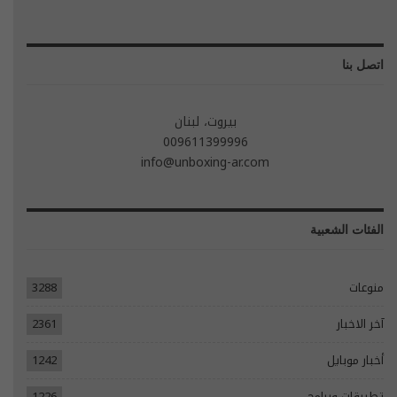
اتصل بنا
بيروت، لبنان
009611399996
info@unboxing-ar.com
الفئات الشعبية
منوعات
3288
آخر الاخبار
2361
أخبار موبايل
1242
تطبيقات وبرامج
1226