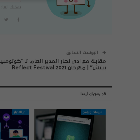
يمكنك الغاء 
البوست السابق
مقابلة مع ادي نصار المدير العام لـ “كولومبيا
بيتش” | مهرجان Reflect Festival 2021
قد يعجبك ايضا
تطبيقات وبرامج
آخر الاخبار