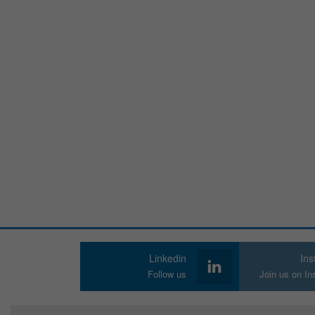
Linkedin
In
Follow us
Join us on I