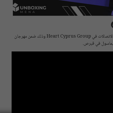
لقاء أنبوكسينغ مينا مع آنا يوانيدو رئيس تطوير الأعمال والاتصالات في Heart Cyprus Group وذلك ضمن مهرجان