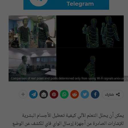
Comparison of real poses and poses determined only from using Wi-Fi signals arxiv.or
شارك
يمكن أن يحلل التعلم الآلي كيفية تعطيل الأجسام البشرية
للإشارات الصادرة من أجهزة إرسال الواي فاي للكشف عن الوضع