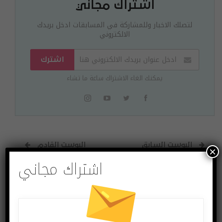
اشتراك مجاني
لتصلك الاخبار وللمشاركة في المسابقات ادخل بريدك
الالكتروني
اشترك
يمكنك الغاء الاشتراك ساعة ما تشاء
البوست السابق
البوست القادم
×
اشتراك مجاني
هل أصبح نقل أرشيف
هل سنشهد يومًا
رسائل الواتس اب من
رحلات طيران تجارية
أندرويد إلى آيفون
بدون طيارين بشريين؟
ممكناً؟