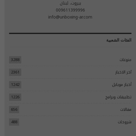
بيروت، لبنان
009611399996
info@unboxing-ar.com
الفئات الشعبية
منوعات
3288
آخر الاخبار
2361
أخبار موبايل
1242
تطبيقات وبرامج
1226
مقالات
656
شروحات
488