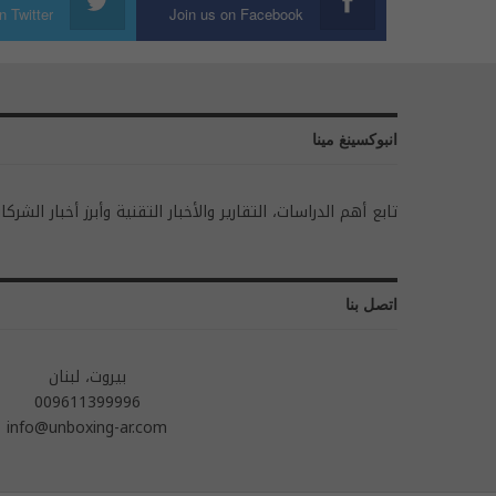
n Twitter
Join us on Facebook
انبوكسينغ مينا
تابع أهم الدراسات، التقارير والأخبار التقنية وأبرز أخبار الشركا
اتصل بنا
بيروت، لبنان
009611399996
info@unboxing-ar.com