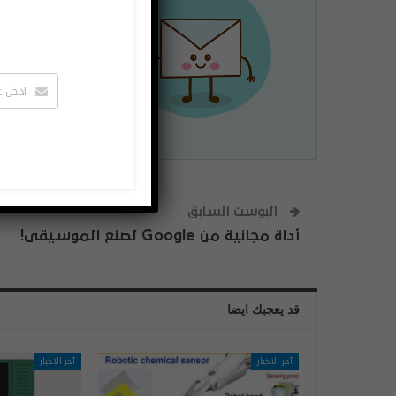
لتصلك الاخبا
يمكنك الغاء 
البوست السابق
أداة مجانية من Google لصنع الموسيقى!
قد يعجبك ايضا
آخر الاخبار
آخر الاخبار