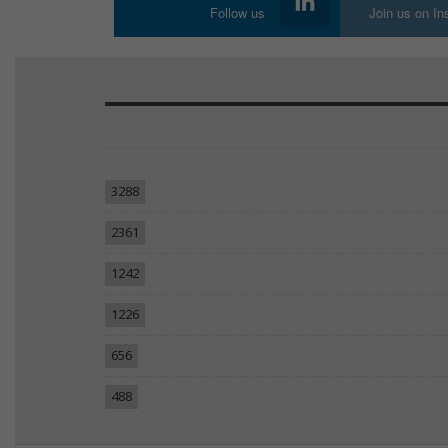
Follow us
Join us on I
3288
2361
1242
1226
656
488