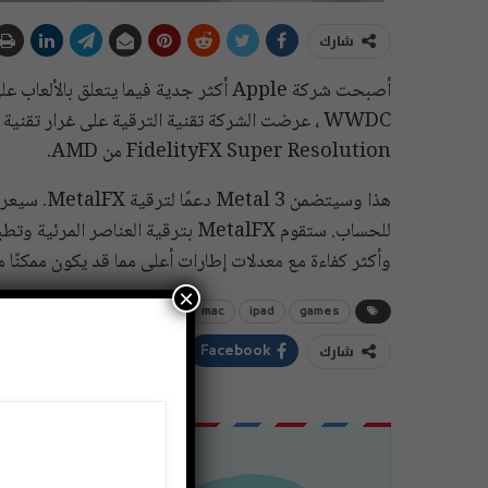
شارك
FidelityFX Super Resolution من AMD.
للحساب. ستقوم MetalFX بترقية العنا
وأكثر كفاءة مع معدلات إطارات أعلى مما قد يكون ممكنًا 
×
games
ipad
mac
metalfx
ألعاب
ابل
شارك
ddIt
Twitter
Facebook
اشتراك