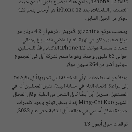
تكلفة iPhone 12 ، والآن هناك توضيح يقول أنه من حيث
التغليف والملحقات، يعد iPhone 12 هو أرخص بنحو 4.2
دولار من الجيل السابق.
وبحسب موقع gizchina الأمريكي، فرغم أن 4.2 دولار هو
مبلغ صغير، ولكن في نهاية العام الماضي فقط، بلغ إجمالي
شحنات سلسلة هواتف iPhone 12 الذكية، وفقًا للمحللين،
حوالي 63 مليون وحدة، وهو ما سمح لشركة أبل في المجموع
بتوفير أكثر من 264 مليون دولار.
ونقلاً عن استطلاعات الرأي المختلفة التي تجريها أبل، بالإضافة
إلى مراعاة الاتجاه العام في حماية البيئة، يقول المحللون أنه في
المستقبل، ستزيل أبل أيضًا كابل الشحن من العلبة، وقال المحلل
الشهير Ming-Chi Kuo إنه لا ينبغي توقع وجود كاميرات
جديدة بشكل أساسي في هواتف أبل الذكية حتى عام 2023.
توقعات حول أيفون 13