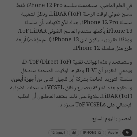
في العام الماضي، استخدمت سلسلة iPhone 12 Pro فقط
ماسح ضوئي لوقت الرحلة (ToF) LiDAR، ونظرًا لشعبية
سلسلة iPhone 12 Pro ، هناك الآن تكهنات بأن سلسلة
iPhone 13 بأكملها ستقدم الماسح الضوئي ToF LiDAR،
ووفقًا للتقارير، سيكون لدى iPhone 13 (اسم مؤقت) أربعة
طرز مثل سلسلة iPhone 12.
وستستخدم هذه الهواتف تقنية D-ToF (Direct ToF)،
ويدعي التقرير أن II-VI ومقرها الولايات المتحدة ستدخل
سلسلة التوريد الخاصة بشركة أبل للجيل التالي من أجهزة أيفون،
وستقوم هذه الشركة بتصنيع رقائق VCSEL للماسحات الضوئية
(ToF) LiDAR، علاوة على ذلك، يعتقد المحللون أن الطلب
الإجمالي على ToF VCSELs سيزداد.
المصدر : اليوم السابع
Apple
IPHONE 12
ابل
ايفون 12