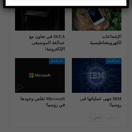
الإشعاعات
IKEA في تعاون مع
الكهرومغناطيسية
عمالقة الموسيقى
الإلكترونية!
آخر الاخبار
آخر الاخبار
IBM تنهی عملیاتها فی
Microsoft تقلص وجودها
روسیا!
في روسيا!
السابق
التالي