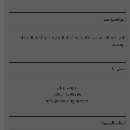
انبوكسينغ مينا
تابع أهم الدراسات، التقارير والأخبار التقنية وأبرز أخبار الشركات
الرقمية.
اتصل بنا
بيروت، لبنان
009611399996
info@unboxing-ar.com
الفئات الشعبية