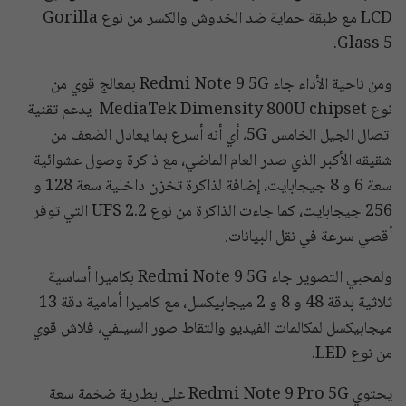
LCD مع طبقة حماية ضد الخدوش والكسر من نوع Gorilla
Glass 5.
ومن ناحية الأداء جاء Redmi Note 9 5G بمعالج قوي من
نوع MediaTek Dimensity 800U chipset يدعم تقنية
اتصال الجيل الخامس 5G، أي أنه أسرع بما يعادل الضعف من
شقيقه الأكبر الذي صدر العام الماضي، مع ذاكرة وصول عشوائية
سعة 6 و 8 جيجابايت، إضافة لذاكرة تخزن داخلية سعة 128 و
256 جيجابايت، كما جاءت الذاكرة من نوع UFS 2.2 التي توفر
أقصي سرعة في نقل البيانات.
ولمحبي التصوير جاء Redmi Note 9 5G بكاميرا أساسية
ثلاثية بدقة 48 و 8 و 2 ميجابيكسل، مع كاميرا أمامية دقة 13
ميجابيكسل لمكالمات الفيديو والتقاط صور السيلفي، فلاش قوي
من نوع LED.
يحتوي Redmi Note 9 Pro 5G على بطارية ضخمة سعة