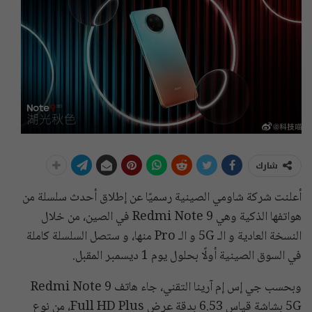
شارك
أعلنت شركة شاومي الصينية رسميًا عن إطلاق أحدث سلسلة من
هواتفها الذكية وهي Redmi Note 9 في الصين، من خلال
النسخة العادية و الـ 5G و الـ Pro منها، و ستصل السلسلة كاملة
في السوق الصينية أولًا بحلول يوم 1 ديسمبر المقبل.
وبحسب جي إس إم آرينا التقني، جاء هاتف Redmi Note 9
5G بشاشة قياس 6.53 بدقة عرض Full HD Plus، من نوع