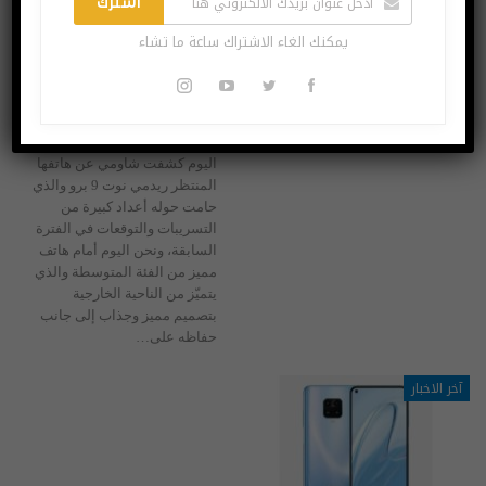
اشترك
يمكنك الغاء الاشتراك ساعة ما تشاء
شاومي تكشف عن هاتف ريدمي نوت 9 برو ماكس رسميا
مارس 12, 2020
اليوم كشفت شاومي عن هاتفها
المنتظر ريدمي نوت 9 برو والذي
حامت حوله أعداد كبيرة من
التسريبات والتوقعات في الفترة
السابقة، ونحن اليوم أمام هاتف
مميز من الفئة المتوسطة والذي
يتميّز من الناحية الخارجية
بتصميم مميز وجذاب إلى جانب
حفاظه على…
آخر الاخبار