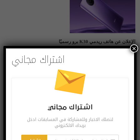
الإعلان عن هاتف ريدمي K30 برو رسميًا
×
مارس 24, 2020
اشتراك مجاني
أعلنت ريدمي اليوم رسميًا عن
هاتف ريدمي K30 برو المنتظر،
والهادف يدمج بين التصميم
المميز والمواصفات الرائدة مع
قدومه بسعر منخفض جدًا!
الهاتف يأتي مع شاشة ضخمة
بقياس 6.67 بوصة بدقة FHD+
من نوع أموليد لكنها بتردد 60Hz،
اشتراك مجاني
كما أن الشاشة كاملة…
لتصلك الاخبار وللمشاركة في المسابقات ادخل
آخر الاخبار
بريدك الالكتروني