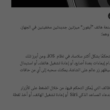
 من شركة ”أبل“ مصنعة هاتف ”آيفون“ ميزتين جديدتين مخفيتين في الجهاز،
وهما:
تقدم هذه الميزة العديد من الخيارات الهامة التي تجعلك متحكمًا بشكل أكثر سلاسة، في نظام iOS، ومن أبرز تلك
 إيماءات بعدة أصابع، أو إعادة تشغيل هاتفك، أو استبدال
يظهر زر عائم على الشاشة، يمكنك سحبه إلى أي من حافات
ائف التي يُمكن التحكم فيها، من خلال الضغط على الأزرار
الفعلية، مثل: قفل الشاشة، أو ضبط مستوى الصوت، أو استدعاء المساعد الذكي Siri أو إعادة تشغيل الهاتف، أو أخذ لقطة