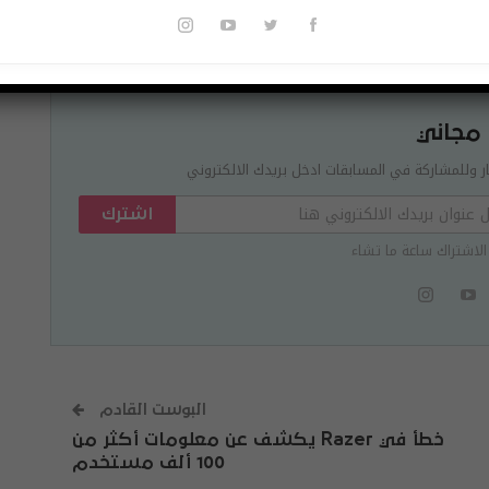
Pinterest
Re
 مجاني
ر وللمشاركة في المسابقات ادخل بريدك الالكتروني
اشترك
الاشتراك ساعة ما تشاء
البوست القادم
خطأ في Razer يكشف عن معلومات أكثر من
100 ألف مستخدم