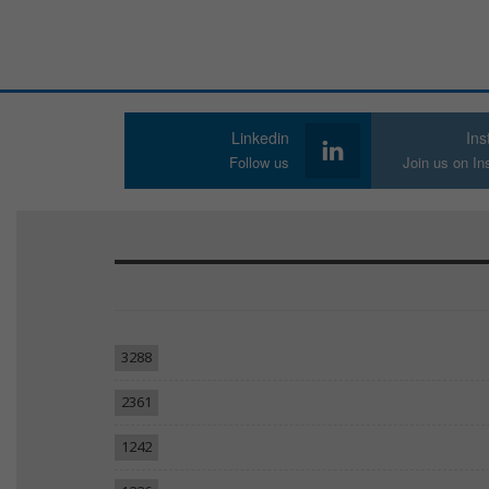
Linkedin
In
Follow us
Join us on I
3288
2361
1242