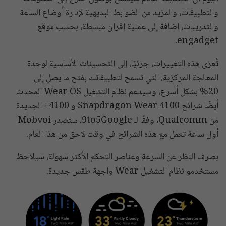
والتطبيقات، والمزيد من الضوابط البديهية لإدارة أوضاع الساعة
والتدريبات، إضافة إلى عملية إقران مبسطة، بحسب موقع
engadget.
تُعزى هذه التغييرات، جزئيًا، إلى التحسينات الأساسية لوحدة
المعالجة المركزية، التي تسمح لتطبيقاتك بفتح ما يصل إلى
20% بشكل أسرع، وسيدعم نظام التشغيل Wear OS المحدث
أيضًا شرائح Snapdragon Wear 4100 و 4100+ الجديدة
من Qualcomm، وفقًا لـ 9to5Google، ستصدر Mobvoi
أول ساعة تعمل مع هذه الشرائح في وقت لاحق من هذا العام.
بصرف النظر عن السرعة وعناصر التحكم الأكثر سهولة، سيلاحظ
مستخدمو نظام التشغيل Wear واجهة طقس جديدة.