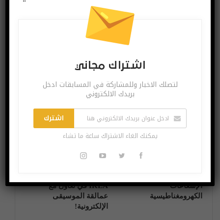
تيليغرام بدأ في دعم
وحدة معالجة
مكالمات الفيديو على
الرسومات Xe GPU
هواتف أندرويد
المنفصلة من Intel
ستأتي للاعبين عام
2021
اشتراك مجاني
لتصلك الاخبار وللمشاركة في المسابقات ادخل
بريدك الالكتروني
قد يعجبك ايضا
المزيد عن المؤلف
اشترك
اختراعات وتكنولوجيا
آخر الاخبار
يمكنك الغاء الاشتراك ساعة ما تشاء
الإشعاعات
IKEA في تعاون مع
الكهرومغناطيسية
عمالقة الموسيقى
الإلكترونية!