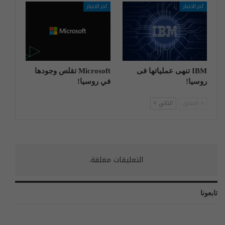
آخر الاخبار
آخر الاخبار
IBM تنهی عملیاتها فی
Microsoft تقلص وجودها
روسیا!
في روسيا!
السابق
التالي
التعليقات مغلقة.
تابعونا