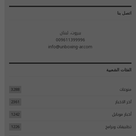
اتصل بنا
بيروت، لبنان
009611399996
info@unboxing-ar.com
الفئات الشعبية
منوعات
3288
آخر الاخبار
2361
أخبار موبايل
1242
تطبيقات وبرامج
1226