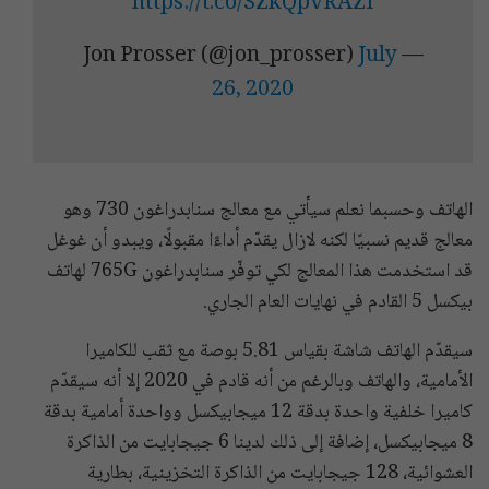
https://t.co/SZkQpvRAZI
July
— Jon Prosser (@jon_prosser)
26, 2020
الهاتف وحسبما نعلم سيأتي مع معالج سنابدراغون 730 وهو
معالج قديم نسبيًا لكنه لازال يقدّم أداءًا مقبولًا، ويبدو أن غوغل
قد استخدمت هذا المعالج لكي توفّر سنابدراغون 765G لهاتف
بيكسل 5 القادم في نهايات العام الجاري.
سيقدّم الهاتف شاشة بقياس 5.81 بوصة مع ثقب للكاميرا
الأمامية، والهاتف وبالرغم من أنه قادم في 2020 إلا أنه سيقدّم
كاميرا خلفية واحدة بدقة 12 ميجابيكسل وواحدة أمامية بدقة
8 ميجابيكسل، إضافة إلى ذلك لدينا 6 جيجابايت من الذاكرة
العشوائية، 128 جيجابايت من الذاكرة التخزينية، بطارية